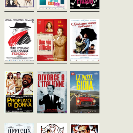
et jouisseur...
Che strano
Une vie difficile
Nous nous som
chiamarsi
Dino Risi
tant aimés
Italie - 1961
Federico
Ettore Scola
vost - 118'
C'eravamo tanto amati - I
Ettore Scola
- 1974
Italie - 2013
Un jeune Italien, ancien
vost - 123'
vost - 90'
partisan durant la guerre,
s'efforce de résister à la
Italie, 1945. Les aventure
À l'occasion du vingtième
transformation de son pays
sentimentales croisées 
anniversaire de la mort
pendant les années 1950.De
trois amis, ex-résistants
de Federico Fellini, Ettore
la fin de la...
racontent trente ans de
Scola dresse un portrait du
l'histoire de l'Italie.Un
grand réalisateur italien.
manifeste pour...
Parfum de femme
Divorce à
La Pazza gioia
Dino Risi
l'Italienne
Paolo Virzì
Italie - 1974
Italie - 2016
Pietro Germi
vost - 103'
vost - 116'
Italie - 1961
vost - 105'
Fausto, un ancien capitaine
Beatrice, une mythoman
d'infanterie, vit à Turin avec
comtesse milliardaire a
Féfé Cefalu, baron sicilien qui
une vieille parente et un chat
tout perdu mais qui se cr
semble revenu de tout, tombe
castré. Un accident, survenu
encore au sommet de la g
amoureux de sa jeune
sept ans auparavant au
et Donatella, une jeune
cousine Angela. Il est
cours...
femme...
cependant déjà marié et, le
divorce étant à...
Affreux, sales et
Mimi métallo
Les Complexés
méchants
blessé dans son
Dino Risi
Italie - 1965
Ettore Scola
honneur
vost - 105'
Italie - 1976
Lina Wertmüller
vost - 115'
Italie - 1972