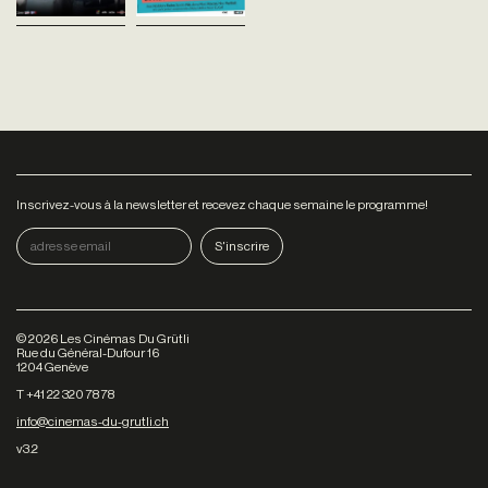
Inscrivez-vous à la newsletter et recevez chaque semaine le programme!
©
2026
Les Cinémas Du Grütli
Rue du Général-Dufour 16
1204 Genève
T +41 22 320 78 78
info@cinemas-du-grutli.ch
v3.2