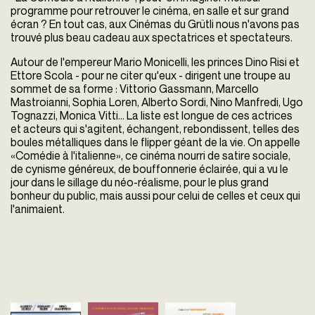
programme pour retrouver le cinéma, en salle et sur grand
écran ? En tout cas, aux Cinémas du Grütli nous n'avons pas
trouvé plus beau cadeau aux spectatrices et spectateurs.
Autour de l'empereur Mario Monicelli, les princes Dino Risi et
Ettore Scola - pour ne citer qu'eux - dirigent une troupe au
sommet de sa forme : Vittorio Gassmann, Marcello
Mastroianni, Sophia Loren, Alberto Sordi, Nino Manfredi, Ugo
Tognazzi, Monica Vitti… La liste est longue de ces actrices
et acteurs qui s'agitent, échangent, rebondissent, telles des
boules métalliques dans le flipper géant de la vie. On appelle
«Comédie à l'italienne», ce cinéma nourri de satire sociale,
de cynisme généreux, de bouffonnerie éclairée, qui a vu le
jour dans le sillage du néo-réalisme, pour le plus grand
bonheur du public, mais aussi pour celui de celles et ceux qui
l'animaient.
Nos héros
L'Homme aux cent
Le Fanfaron
réussiront-ils à
visages
Dino Risi
Italie - 1962
retrouver leur
Dino Risi
vost - 105'
Italie - 1960
ami