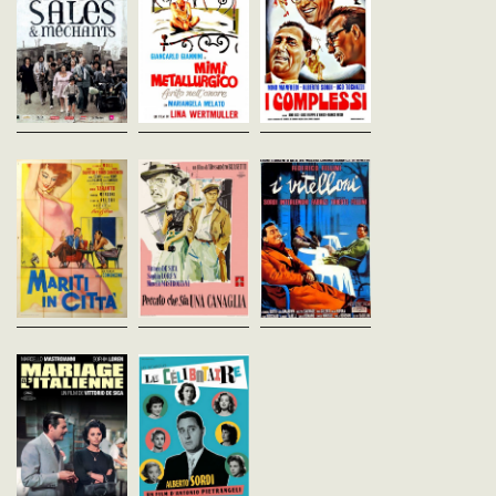
Comédie à sketches. Un
vost - 125'
timide qui ne parvient pa
Dans un bidonville à Rome,
déclarer sa flamme à sa
Giacinto règne en tyran sur sa
Mimi, ouvrier sicilien, marié à
collègue de travail, un
nombreuse famille. Tous
Rosalia, est licencié après
professeur puritain obs
acceptent son autorité et sa
avoir voté contre le candidat
par le film licencieux...
mauvaise humeur, car le
de la Mafia – un vote qu’il
patriarche...
pensait secret. Parti
chercher...
Maris en liberté
Dommage que tu
I Vitelloni
Luigi Comencini
sois une canaille
Federico Fellini
Italie - 1957
Italie - 1953
Alessandro Blasetti
vost - 95'
vost - 107'
Italie - 1954
vost - 95'
Rome, au mois d'août.
Dans une petite ville bal
Femmes et enfants sont en
animée seulement par le
Paolo est un jeune garçon
vacances dans une station
carnaval et la période de
sérieux et travailleur qui
balnéaire. Après une visite du
vacances, cinq jeunes 
gagne sa vie comme
dimanche, les maris sont
mènent une vie de
chauffeur de taxi. Un jour, trois
seuls, la semaine,...
désœuvrés, d'inutiles...
adolescents se font conduire
à la mer....
Mariage à
Le Célibataire
l'italienne
Antonio Pietrangeli
Italie - 1955
Vittorio de Sica
vost - 92'
Italie - 1964
vost - 102'
Paolo Anselmi est un homme
célibataire et heureux. Il vit
Durant de nombreuses
dans un appartement avec un
années, Filumena a été à la
ami, mais il est forcé de partir
fois servante et maîtresse de
lorsque ce dernier se marie....
Domenico. Ce dernier a
finalement décidé de se
marier avec une jeune...