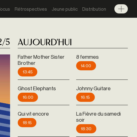
Focus
Rétrospectives
Jeune public
Distribution
Menu
2/5
Aujourd'hui
Father Mother Sister
8 femmes
Brother
14:00
Rétrospective
13:45
Ghost Elephants
Johnny Guitare
16:00
16:15
Qui vit encore
La Fièvre du samedi
soir
18:15
18:30