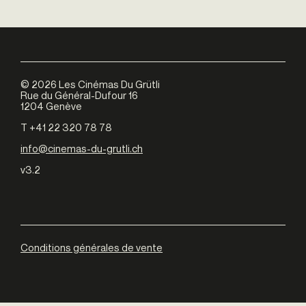
©
2026
Les Cinémas Du Grütli
Rue du Général-Dufour 16
1204 Genève
T +41 22 320 78 78
info@cinemas-du-grutli.ch
v3.2
Conditions générales de vente