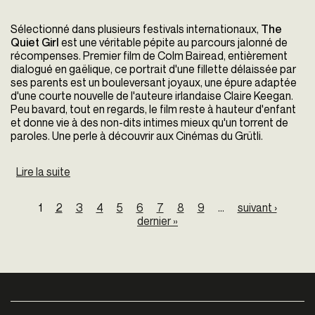
Sélectionné dans plusieurs festivals internationaux,
The
Quiet Girl
est une véritable pépite au parcours jalonné de
récompenses. Premier film de
Colm Bairead, entièrement
dialogué en gaëlique, ce portrait d'une fillette délaissée par
ses parents est un bouleversant joyaux, une épure adaptée
d'une courte nouvelle de l'auteure irlandaise Claire Keegan.
Peu bavard, tout en regards, le film reste à hauteur d'enfant
et donne vie à des non-dits intimes mieux qu'un torrent de
paroles. Une perle à découvrir aux Cinémas du Grütli.
Lire la suite
de The Quiet Girl
Pages
1
2
3
4
5
6
7
8
9
…
suivant ›
dernier »