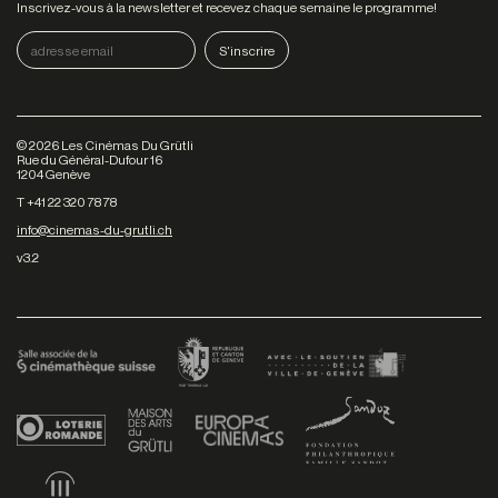
Inscrivez-vous à la newsletter et recevez chaque semaine le programme!
©
2026
Les Cinémas Du Grütli
Rue du Général-Dufour 16
1204 Genève
T +41 22 320 78 78
info@cinemas-du-grutli.ch
v3.2