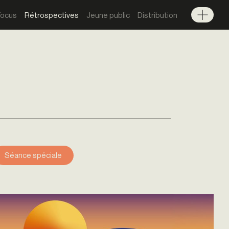
Focus
Rétrospectives
Jeune public
Distribution
Menu
Séance spéciale