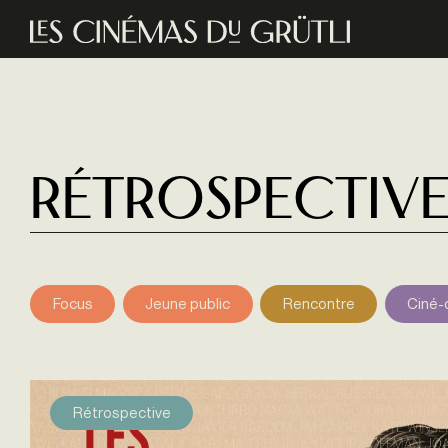
Aller au contenu principal
Rétrospectiv
Focus
Jeune public
Rencontre
Ciné-
Rétrospective