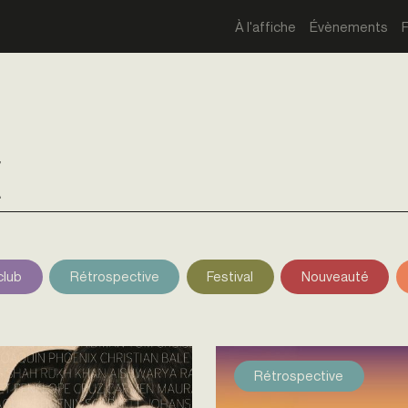
À l'affiche
Évènements
e
club
Rétrospective
Festival
Nouveauté
Rétrospective