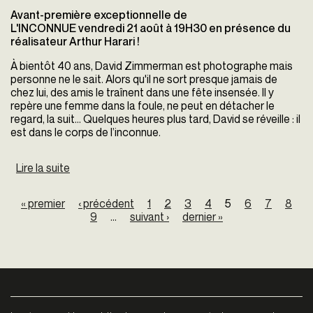
Avant-première exceptionnelle de
L'INCONNUE vendredi 21 août à 19H30 en présence du
réalisateur Arthur Harari !
À bientôt 40 ans, David Zimmerman est photographe mais
personne ne le sait. Alors qu'il ne sort presque jamais de
chez lui, des amis le traînent dans une fête insensée. Il y
repère une femme dans la foule, ne peut en détacher le
regard, la suit... Quelques heures plus tard, David se réveille : il
est dans le corps de l’inconnue.
Lire la suite
de L'Inconnue
Pages
« premier
‹ précédent
1
2
3
4
5
6
7
8
9
…
suivant ›
dernier »