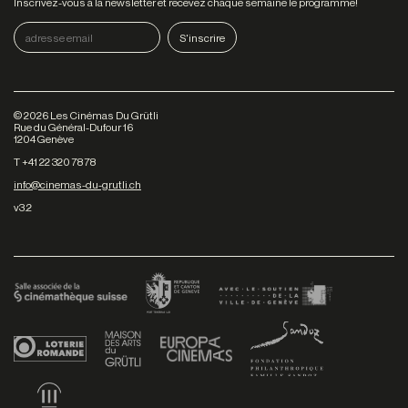
Inscrivez-vous à la newsletter et recevez chaque semaine le programme!
©
2026
Les Cinémas Du Grütli
Rue du Général-Dufour 16
1204 Genève
T +41 22 320 78 78
info@cinemas-du-grutli.ch
v3.2