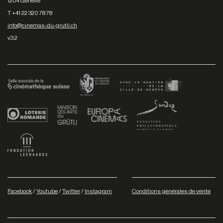
1204 Genève
T +41 22 320 78 78
info@cinemas-du-grutli.ch
v3.2
Facebook
/
Youtube
/
Twitter
/
Instagram
Conditions générales de vente