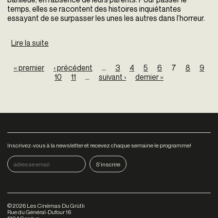
temps, elles se racontent des histoires inquiétantes
essayant de se surpasser les unes les autres dans l’horreur.
Lire la suite
de The World is full of secrets
Pages
« premier
‹ précédent
…
3
4
5
6
7
8
9
10
11
…
suivant ›
dernier »
Inscrivez-vous à la newsletter et recevez chaque semaine le programme!
©
2026
Les Cinémas Du Grütli
Rue du Général-Dufour 16