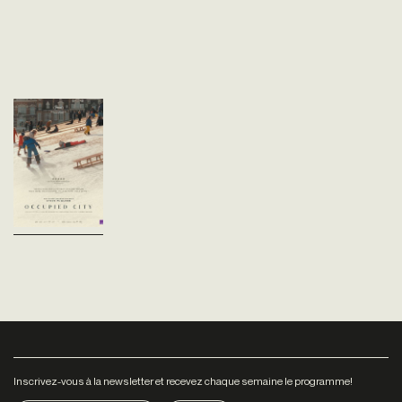
Occupied City
Steve McQueen
Pays-bas - 2024
vost - 266'
Le passé vient se heurter au
désordre de notre présent
dans le superbe
documentaire de Steve
McQueen OCCUPIED CITY,
qui s’inspire du livre Atlas of...
Inscrivez-vous à la newsletter et recevez chaque semaine le programme!