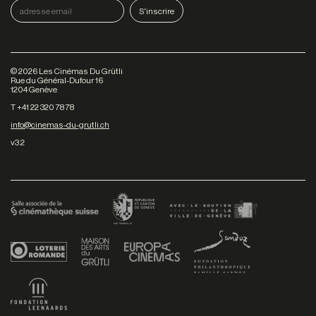
©
2026
Les Cinémas Du Grütli
Rue du Général-Dufour 16
1204 Genève
T +41 22 320 78 78
info@cinemas-du-grutli.ch
v3.2