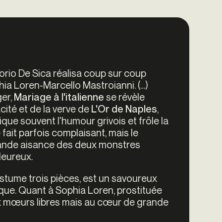
torio De Sica réalisa coup sur coup
ia Loren-Marcello Mastroianni. (…)
ger,
se révèle
Mariage à l'italienne
cité et de la verve de
,
L'Or de Naples
ique souvent l'humour grivois et frôle la
fait parfois complaisant, mais le
grande ­aisance des deux monstres
leureux.
stume trois pièces, est un savoureux
rique. Quant à Sophia Loren, prostituée
x
mœurs
libres mais au c
œ
ur de grande