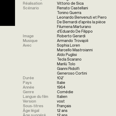
Réalisation
Vittorio de Sica
Scénario
Renato Castellani
Tonino Guerra
Leonardo Benvenuti et Piero
De Bernardi d'après la pièce
Filumena Marturano
d'Eduardo De Filippo
Image
Roberto Gerardi
Musique
Armando Trovajoli
Avec
Sophia Loren
Marcello Mastroianni
Aldo Puglisi
Tecla Scarano
Marilù Tolo
Gianni Ridolfi
Generoso Cortini
Durée
102'
Pays
Italie
Année
1964
Genre
Comédie
Langue du film
Italien
Version
vost
Sous-titres
Français
Âge légal
12 ans
Âge suggéré
12 ans