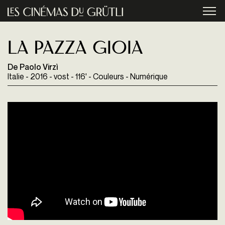
Aller au contenu principal
menu
La Pazza gioia
De Paolo Virzì
Italie - 2016 - vost - 116' - Couleurs - Numérique