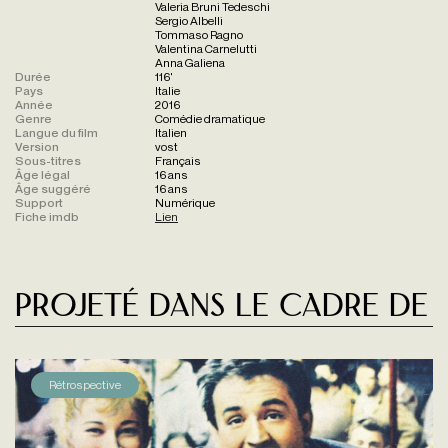
Valeria Bruni Tedeschi
Sergio Albelli
Tommaso Ragno
Valentina Carnelutti
Anna Galiena
Durée
116'
Pays
Italie
Année
2016
Genre
Comédie dramatique
Langue du film
Italien
Version
vost
Sous-titres
Français
Âge légal
16 ans
Âge suggéré
16 ans
Support
Numérique
Fiche imdb
Lien
Projeté dans le cadre de
Rétrospective