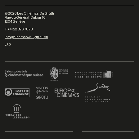
©
2026
Les Cinémas Du Grütli
Rue du Général-Dufour 16
1204 Genève
T +41 22 320 78 78
info@cinemas-du-grutli.ch
v3.2