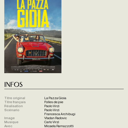
Infos
Titre original
La Pazza Gioia
Titre français
Folles de joie
Réalisation
Paolo Virzì
Scénario
Paolo Virzì
Francesca Archibugi
Image
Vladan Radovic
Musique
Carlo Virzì
Avec
Micaela Ramazzotti