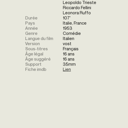
Leopoldo Trieste
Riccardo Fellini
Leonora Ruffo
Durée
107'
Pays
Italie, France
Année
1953
Genre
Comédie
Langue du film
Italien
Version
vost
Sous-titres
Français
Âge légal
16 ans
Âge suggéré
16 ans
Support
35mm
Fiche imdb
Lien