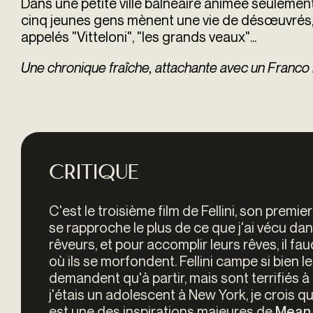
Dans une petite ville balnéaire animée seulement
cinq jeunes gens mènent une vie de dés
œ
uvrés,
appelés
"Vitteloni", "les grands veaux"
...
Une chronique fraîche, attachante avec un Franco F
Critique
C'est le troisième film de Fellini, son premier
se rapproche le plus de ce que j'ai vécu da
rêveurs, et pour accomplir leurs rêves, il fau
où ils se morfondent. Fellini campe si bien leu
demandent qu'à partir, mais sont terrifiés à
j'étais un adolescent à New York, je crois qu
est une des inspirations majeures de
Mean 