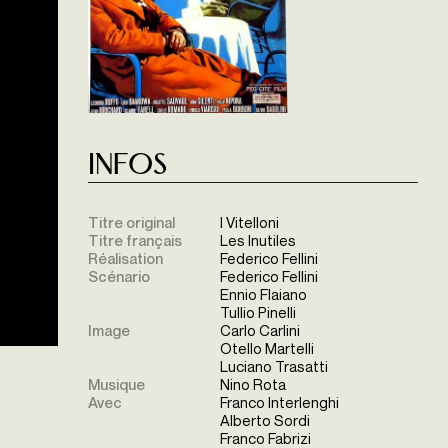
Infos
Titre original
I Vitelloni
Titre français
Les Inutiles
Réalisation
Federico Fellini
Scénario
Federico Fellini
Ennio Flaiano
Tullio Pinelli
Image
Carlo Carlini
Otello Martelli
Luciano Trasatti
Musique
Nino Rota
Avec
Franco Interlenghi
Alberto Sordi
Franco Fabrizi