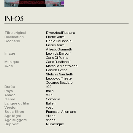
Infos
Titre original
Divorzio all'italiana
Réalisation
Pietro Germi
Scénario
Ennio De Concini
Pietro Germi
Alfredo Giannetti
Image
Leonida Barboni
Carlo Di Palma
Musique
Carlo Rustichelli
Avec
Marcello Mastroianni
Daniela Rocca
Stefania Sandrelli
Leopoldo Trieste
Odoardo Spadaro
Durée
105'
Pays
Italie
Année
1961
Genre
Comédie
Langue du film
Italien
Version
vost
Sous-titres
Français, Allemand
Âge légal
14 ans
Âge suggéré
12 ans
Support
Numérique