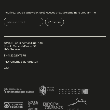
Inscrivez-vous à la newsletter et recevez chaque semaine le programme!
©
2026
Les Cinémas Du Grütli
Rue du Général-Dufour 16
1204 Genève
T +41 22 320 78 78
info@cinemas-du-grutli.ch
v3.2