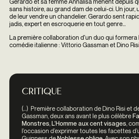
Gerardo et sa femme Annalisa mènent depuis qu
sans histoire, au grand dam de celui-ci. Un jou
de leur vendre un chandelier. Gerardo sent rapide
jadis, expert en escroquerie en tout genre…
La première collaboration d'un duo qui formera 
comédie italienne : Vittorio Gassman et Dino Ris
Critique
(…) Première collaboration de Dino Risi et 
Gassman, deux ans avant le plus célèbre
Fa
,
, co
Monstres
L’Homme aux cent visages
l’occasion d’exprimer toutes les facettes d’u
Guinness de
. Avec son phy
Noblesse oblige