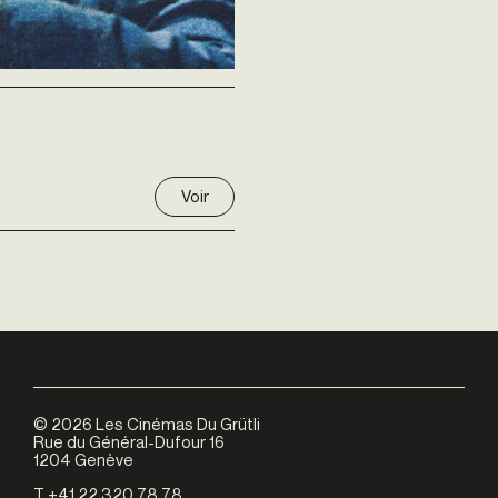
Voir
©
2026
Les Cinémas Du Grütli
Rue du Général-Dufour 16
1204 Genève
T +41 22 320 78 78