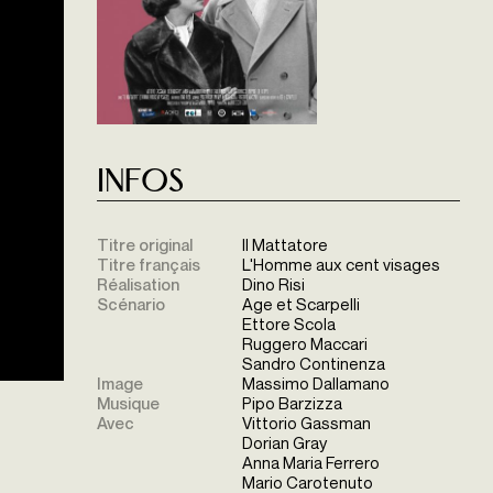
Infos
Titre original
Il Mattatore
Titre français
L'Homme aux cent visages
Réalisation
Dino Risi
Scénario
Age et Scarpelli
Ettore Scola
Ruggero Maccari
Sandro Continenza
Image
Massimo Dallamano
Musique
Pipo Barzizza
Avec
Vittorio Gassman
Dorian Gray
Anna Maria Ferrero
Mario Carotenuto