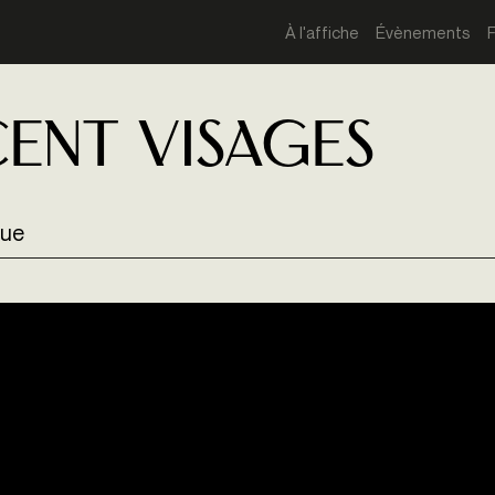
À l'affiche
Évènements
ent visages
que