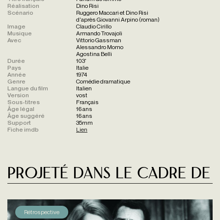
Réalisation
Dino Risi
Scénario
Ruggero Maccari et Dino Risi
d'après Giovanni Arpino (roman)
Image
Claudio Cirillo
Musique
Armando Trovajoli
Avec
Vittorio Gassman
Alessandro Momo
Agostina Belli
Durée
103'
Pays
Italie
Année
1974
Genre
Comédie dramatique
Langue du film
Italien
Version
vost
Sous-titres
Français
Âge légal
16 ans
Âge suggéré
16 ans
Support
35mm
Fiche imdb
Lien
Projeté dans le cadre de
Rétrospective