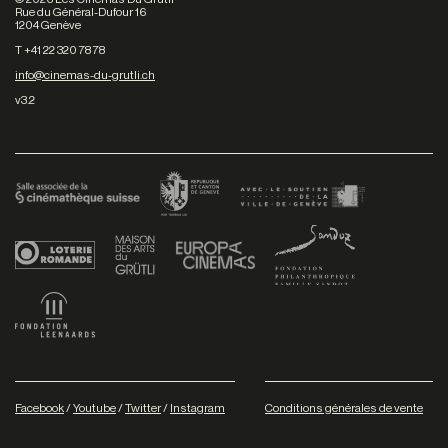
Rue du Général-Dufour 16
1204 Genève
T +41 22 320 78 78
info@cinemas-du-grutli.ch
v3.2
Facebook
/
Youtube
/
Twitter
/
Instagram
Conditions générales de vente