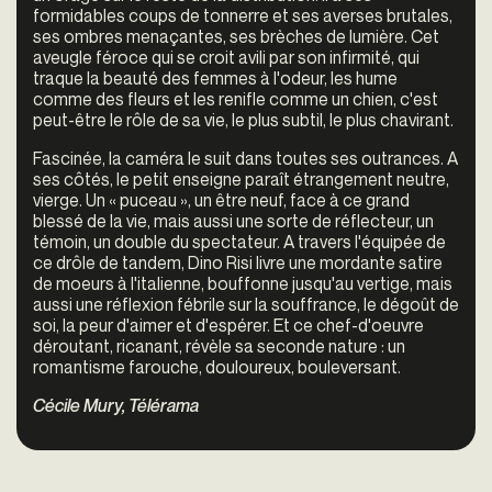
formidables coups de tonnerre et ses averses brutales,
ses ombres menaçantes, ses brèches de lumière. Cet
aveugle féroce qui se croit avili par son infirmité, qui
traque la beauté des femmes à l'odeur, les hume
comme des fleurs et les renifle comme un chien, c'est
peut-être le rôle de sa vie, le plus subtil, le plus chavirant.
Fascinée, la caméra le suit dans toutes ses outrances. A
ses côtés, le petit enseigne paraît étrangement neutre,
vierge. Un « puceau », un être neuf, face à ce grand
blessé de la vie, mais aussi une sorte de réflecteur, un
témoin, un double du spectateur. A travers l'équipée de
ce drôle de tandem, Dino Risi livre une mordante satire
de moeurs à l'italienne, bouffonne jusqu'au vertige, mais
aussi une réflexion fébrile sur la souffrance, le dégoût de
soi, la peur d'aimer et d'espérer. Et ce chef-d'oeuvre
déroutant, ricanant, révèle sa seconde nature : un
romantisme farouche, douloureux, bouleversant.
Cécile Mury, Télérama