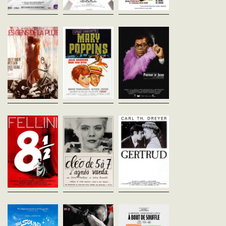
Les Gens de la
Mary Poppins
Portrait of Ja
pluie
Robert Stevenson
Shirley Clarke
Etats-Unis - 1964
Etats-Unis - 1967
Francis Ford Coppola
vf - 140'
vost - 105'
Etats-Unis - 1969
vost - 101'
Dès 7 ans La famille Banks
Portrait of Jason a été to
habite à Londres, dans une
une nuit de décembre 1
Une femme enceinte éprise
grande et belle demeure. Jane
dans une chambre du
de liberté s'évade de son
et Michael font tourner en
mythique Chelsea Hotel
quotidien, et fait la
bourrique les gouvernantes
New York. Durant de lon
connaissance d'un ancien
les unes...
heures, la...
footballeur diminué
intellectuellement. Coppola
se...
8 1/2
Cléo de 5 à 7
Gertrud
Federico Fellini
Agnès Varda
Carl Theodor Dreyer
Italie - 1963
France - 1962
Danemark - 1964
vost - 138'
vofr - 90'
vost - 116'
Le cinéaste Guido Anselmi,
Cléo, belle et chanteuse,
En quête d'amour absol
en cure dans une station
attend les résultats d’une
une cantatrice quitte so
thermale, traverse une forte
analyse médicale. De la
mari, entame une liaison
crise créative. Alors qu'il
superstition à la peur, de la
un jeune compositeur qu
cherche une source
rue de Rivoli au Café du Dôme,
délaisse à son tour, retr
d'inspiration pour...
de la...
un ancien...
La Mélodie du
Procès de Jeanne
À bout de souf
Bonheur (VOSTF)
d'Arc
Jean-Luc Godard
France - 1960
Robert Wise
Robert Bresson
vofr - 90'
Etats-Unis - 1965
France - 1962
vost - 172'
vofr - 65'
Après avoir tué un policie