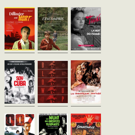
Marco Ferreri
Luigi Comencini
Kinuyo Tanaka
Italie - 1969
Italie - 1967
Japon - 1961
vost - 95'
vost - 104'
vost - 93'
Un homme, en rentrant
Le consul britannique à
La jeune Kuniko est
comme tous les soirs chez
Florence vient de perdre sa
pensionnaire d’une mai
lui, trouve son épouse
femme. Ébranlé par le deuil, il
de réhabilitation pour
couchée, migraineuse. Alors
partage la nouvelle avec son
anciennes prostituées.
qu’il se prépare à dîner, il
fils aîné, Andrea, mais choisit
Malgré la bienveillance d
trouve par hasard un...
de...
directrice, la vie n’est...
Soy Cuba
Blow-Up
Le Docteur Jiv
Mikhail Kalatozov
Michelangelo Antonioni
David Lean
Cuba - 1964
Royaume-Uni - 1966
Royaume-Uni - 1966
vost - 140'
vost - 112'
vost - 197'
À travers quatre histoires qui
Dans un parc de Londres, un
Tout jeune, Youri Jivago a
renforcent l'idéal
jeune photographe surprend
adopté par les Gromeko.
communiste face à la
ce qu'il croit être un couple
Devenu médecin, il épo
mainmise du capitalisme,
d'amoureux. Il découvre sur la
Tonya, la fille de ses par
Soy Cuba dépeint la lente
pellicule une main tenant un...
d'adoption. Tiraillé entre
évolution de Cuba du régime...
femme...
James Bond 007
La Nuit des morts-
Spartacus
contre Dr. No
vivants
Stanley Kubrick
Etats-Unis - 1960
Terence Young
Georges A. Romero
vost - 200'
Royaume-Uni - 1962
Etats-Unis - 1968
vost - 110'
vost - 97'
Spartacus, esclave de
naissance, travaille dans
Le chef des services secrets
Sept personnes se
mines de Lydie quand il 
de Sa Majesté britannique,
barricadent dans une ferme