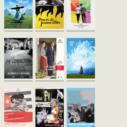
Michel Poiccard rejoint P
Dès 8 ans Maria, jeune
Le procès de Jeanne d'Arc en
où il tente de convaincre
autrichienne enjouée, quitte
1431.Robert Bresson filme
Patricia de partir avec
le couvent pour devenir
Jeanne d’Arc du début des
lui.Véritable acte de nai
gouvernante des sept
audiences au supplice final,
de la...
enfants dissipés du capitaine
en suivant au plus près les
von Trapp. Son charme...
minutes...
The Connection
Le Goût du saké
La Mélodie du
Shirley Clarke
Yasujiro Ozu
bonheur (VF)
Etats-Unis - 1962
Sanma no aji - Japon - 1962
Robert Wise
vost - 110'
vost - 113'
Etats-Unis - 1965
vf - 172'
Huit copains attendent leur
Veuf et à l’approche de la
dealer dans un loft de
retraite, Shuhei Hirayama vit
Dès 8 ans Maria, jeune
Greenwich Village. Pour se
toujours avec sa fille Michiko,
autrichienne enjouée, qu
faire un peu d’argent, ils ont
en âge de se marier. Le père
le couvent pour devenir
accepté d’être filmés par le...
comme la fille repoussent l’...
gouvernante des sept
enfants dissipés du cap
von Trapp. Son charme...
Mémoires du sous-
Psychose
L'Amour est plu
développement
Alfred Hitchcock
froid que la m
Etats-Unis - 1960
Tomás Gutiérrez Alea
Rainer Werner Fassbind
vost - 107'
Cuba - 1968
Allemagne de l'Ouest - 
vost - 97'
vost - 88'
Marion Crane disparaît
mystérieusement alors
Un an après la révolution
Après avoir refusé de
qu'elle tentait de s'enfuir avec
cubaine, Sergio, un
rejoindre un groupe de
quarante mille dollars volés.
intellectuel bourgeois aisé,
criminels, Franz est
Le dernier lieu où elle a été vue
décide de rester vivre dans
poursuivi par Bruno. Très
est un...
son pays malgré l’exil de sa
les deux hommes se lie
famille vers les...
d’amitié et trouvent en...