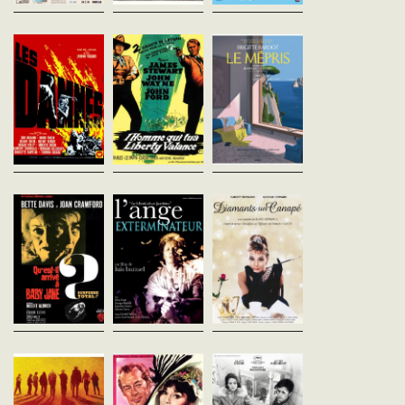
Les Damnés
L'Homme qui tua
Le Mépris
Luchino Visconti
Liberty Valance
Jean-Luc Godard
Etats-Unis - 1969
France - 1963
John Ford
vost - 150'
vofr - 103'
Etats-Unis - 1962
vost - 123'
Février 1933. Dans une ville de
Paul Javal mène une vie
la Ruhr, la famille Essenbeck
heureuse avec sa femm
Un sénateur revient à
célèbre l'anniversaire du
Camille. Un jour, le célèb
Shinbone pour assister aux
vieux baron Joachim, maître
producteur américain J
funérailles d'un inconnu. La
des aciéries qui ont fait sa...
Prokosch lui propose de
presse locale, intriguée par la
travailler à une...
présence du politicien, le
presse de...
Qu'est-il arrivé à
L'Ange
Diamants sur
Baby Jane ?
exterminateur
canapé
Robert Aldrich
Luis Buñuel
Blake Edwards
USA - 1962
Mexique - 1962
Etats-Unis - 1961
vost - 134'
vost - 93'
vost - 113'
« Baby Jane » Hudson a été
Edmundo et Lucia de Nobile,
Une croqueuse de diam
une enfant star dans les
un couple bourgeois de
cherche à épouser un 
années 1910. Plus tard, sa
Mexico, donnent une
riche alors que son voisi
sœur Blanche a connu elle
réception après l'opéra dans
écrivain s'intéresse à ell
aussi la gloire, mais un
leur luxueuse demeure.
jolie Holly fait également
étrange accident l'...
Quelques faits bizarres se...
toute...
La Horde sauvage
My Fair Lady
Rocco et ses
Sam Peckinpah
George Cukor
frères
Etats-Unis - 1969
Etats-Unis - 1964
Luchino Visconti
vost - 145'
vost - 170'
Italie - 1960
vost - 177'
Au sud du Texas, une bande
Un éminent professeur de
de hors-la-loi se prépare à
phonétique rencontre près de
Fuyant la misère, Rosaria