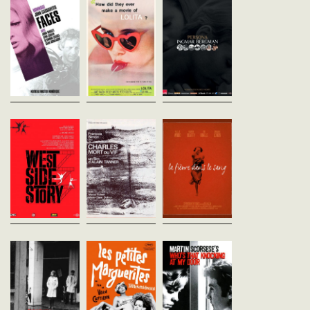
vost - 130'
vost - 152'
vost - 85'
Après une nuit un peu folle,
Humbert, professeur de
Une actrice frappée de
Richard rentre chez lui et se
littérature française, est
mutisme se retire au bor
dispute avec sa femme Maria.
irrésistiblement attiré par une
la mer en compagnie de
Après lui avoir annoncé son
jeune fille de quatorze ans,
infirmière. Peu à peu, les
intention de divorcer, il
Lolita. Il épouse sa mère pour
frontières entre leurs
claque...
se...
identités semblent...
West Side Story
Charles mort ou
La Fièvre dans 
Jerome Robbins
vif
sang
Etats-Unis - 1961
Alain Tanner
Elia Kazan
vost - 150'
Suisse - 1969
Etats-Unis - 1961
vofr - 93'
vost - 124'
Dans le West Side, bas
quartier de New York, deux
Héritier d'une fabrique
Une petite ville du Kans
bandes de jeunes
familiale d'horlogerie
1929. Deanie, fille unique
s'affrontent, les Sharks de
genevoise, Charles Dée, 50
parents modestes, et Bu
Bernardo et les Jets de Riff.
ans, étouffe dans sa vie trop
qui a pour père un baron
Un ancien membre des...
réglée. Face à un journaliste
pétrole, s'aiment
de télé venu...
passionnément....
La Lune avec les
Les Petites
Who's That
dents
Marguerites
Knocking at M
Michel Soutter
Vera Chytilová
Door
Suisse - 1966
République Tchèque - 1966
Martin Scorsese
vofr - 80'
vost - 74'
Etats-Unis - 1967
vost - 90'
William mène une vie
Marie 1 et Marie 2 s'ennuient
volontairement en marge, en
ferme. Par jeu, elles décrètent
Le quartier de Little Italy,
travaillant dans un bowling et
que plus rien n'a
New York. JR, âgé de 18 a
subsistant de petits larcins,
d'importance et se lancent à
est un petit voyou marqu