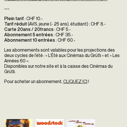
---
Plein tarif
:
CHF 10.-
Tarif réduit
(AVS, jeune (- 25 ans), étudiant) : C
HF 8.-
Carte 20ans / 20francs
: CHF 5.-
Abonnement 5 entrées
: CHF 35.-
Abonnement 10 entrées
: CHF 60.-
Les abonnements sont valables pour les projections des
deux cycles de l’été : « L’Été aux Cinémas du Grütli » et « Les
Années 60 ».
Disponibles sur notre site et à la caisse des Cinémas du
Grütli.
Pour acheter un abonnement,
CLIQUEZ ICI
!
Pierrot le fou
Woodstock
Les 101 Dalmatie
Jean-Luc Godard
Michael Wadleigh
Clyde Geronimi
France - 1965
Etats-Unis - 1970
Etats-Unis - 1961
vofr - 110'
vost - 225'
vf - 79'