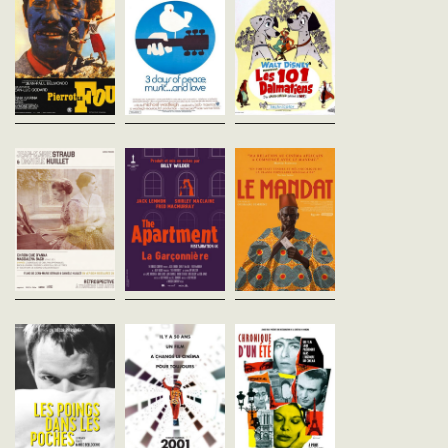
Ferdinand, marié à une
Documentaire sur le célèbre
Dès 6 ans Pongo et Perdi
femme riche, s’ennuie. Au
festival organisé en août 1969
deux superbes dalmatie
cours d’une soirée, il
à Bethel, près de Woodstock
attendent un heureux
rencontre Marianne, une
(État de New York), qui
événement : la naissanc
étudiante qu’il a connue cinq
rassembla 500 000
quinze chiots. Mais cett
ans auparavant....
spectateurs.Oscar du...
grande nouvelle va...
Chronique d’Anna
La Garçonnière
Le Mandat
Magdalena Bach
Billy Wilder
Ousmane Sembene
Etats-Unis - 1960
Sénégal - 1968
Jean-Marie Straub
vost - 125'
vost - 90'
Allemagne de l'Ouest - 1968
vost - 105'
Baxter, un employé
Le jour où le facteur appo
d'assurances new-yorkais,
Ibrahima Dieng un mand
À partir de divers documents
prêt à tout pour être promu,
25 000 francs CFA de la 
d’époque, les cinéastes
prête son appartement à son
de son neveu, immigré à
évoquent ici la vie et le travail
patron, marié et volage. Le
Paris, Ibrahima se mont
du compositeur allemand
soir de Noël, il...
généreux....
Jean-Sébastien Bach, depuis
son...
Les poings dans
2001, l'Odyssée de
Chronique d'un
les poches
l'espace
été
Marco Bellocchio
Stanley Kubrick
Jean Rouch
Italie - 1965
Etats-Unis - 1968
France - 1961
vost - 105'
vost - 149'
vofr - 90'
Alessandro méprise sa
À l'aube de l'Humanité, la
Paris, été 1960, Edgar M
condition de bourgeois. Un
découverte d'un monolithe
et Jean Rouch s'entreti
jour, il cède à ses pulsions
noir inspire au chef d'une
avec des Parisiens sur l
sadiques et noie l'ami de sa
tribu de primates un geste
façon dont ils se «
sœur.Le premier long-
inédit et décisif. En 2001, à
débrouillent avec la vie ».
métrage de Marco...
bord d'un...
Première...