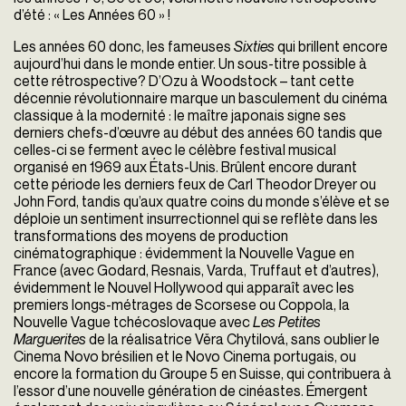
d’été : « Les Années 60 » !
Les années 60 donc, les fameuses
Sixties
qui brillent encore
aujourd’hui dans le monde entier. Un sous-titre possible à
cette rétrospective? D’Ozu à Woodstock – tant cette
décennie révolutionnaire marque un basculement du cinéma
classique à la modernité : le maître japonais signe ses
derniers chefs-d’œuvre au début des années 60 tandis que
celles-ci se ferment avec le célèbre festival musical
organisé en 1969 aux États-Unis. Brûlent encore durant
cette période les derniers feux de Carl Theodor Dreyer ou
John Ford, tandis qu’aux quatre coins du monde s’élève et se
déploie un sentiment insurrectionnel qui se reflète dans les
transformations des moyens de production
cinématographique : évidemment la Nouvelle Vague en
France (avec Godard, Resnais, Varda, Truffaut et d’autres),
évidemment le Nouvel Hollywood qui apparaît avec les
premiers longs-métrages de Scorsese ou Coppola, la
Nouvelle Vague tchécoslovaque avec
Les Petites
Marguerites
de la réalisatrice Věra Chytilová, sans oublier le
Cinema Novo brésilien et le Novo Cinema portugais, ou
encore la formation du Groupe 5 en Suisse, qui contribuera à
l’essor d’une nouvelle génération de cinéastes. Émergent