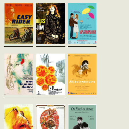
Etats-Unis - 1969
France - 1962
Jacques Demy
vost - 94'
vofr - 102'
France - 1964
vofr - 90'
Deux motards traversent les
Deux amis inséparables
États-Unis à la recherche de
voient leur existence
Un jeune couple amoure
liberté dans une Amérique en
bouleversée par Catherine,
est séparé par la guerre
pleine mutation.Véritable
femme libre et insaisissable
d'Algérie. Pour éviter la fai
manifeste de la contre-
dont ils tombent tous deux
et le déshonneur à sa m
culture, Easy...
amoureux.Jeanne...
endettée, la jeune fille,
enceinte,...
Une Femme douce
Le Bonheur
Entre le ciel et
Robert Bresson
Agnès Varda
l'enfer
France - 1969
France - 1965
Akira Kurosawa
vofr - 88'
vofr - 85'
Japon - 1963
vost - 143'
Un homme trouve le corps
François, jeune menuisier,
sans vie de sa femme venant
mène une vie heureuse et
Actionnaire d’une grand
de se suicider. Il se remémore
simple avec sa femme
fabrique de chaussures,
leur vie passée.Adapté d’une
Thérèse, couturière, et leurs
Kingo Gondo décide de
nouvelle éponyme de
deux jeunes enfants. Un jour,
rassembler tous ses bi
Dostoïevski et...
il rencontre...
pour racheter les actions
nécessaires pour devenir.
Lawrence d’Arabie
The Party
Les Vertes Anné
David Lean
Blake Edwards
Paulo Rocha
Royaume-Uni - 1962
Etats-Unis - 1968
Portugal - 1963
vost - 216'
vost - 99'
vost - 91'
Le destin épique de l'officier
Hrundi, un acteur raté, se fait
Júlio débarque à Lisbon
britannique T. E. Lawrence,
renvoyer d'un tournage après
fond de sa campagne na
amoureux du désert qui
avoir fait exploser le décor. Par
pour apprendre le métier
parvint à unifier les tribus
erreur, il va se retrouver invité
cordonnier avec son oncle