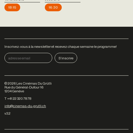
18:15
16:30
Inscrivez-vous à la newsletter et recevez chaque semaine le programme!
©
2026
Les Cinémas Du Grütli
Rue du Général-Dufour 16
1204 Genève
T +41 22 320 78 78
info@cinemas-du-grutli.ch
v3.2