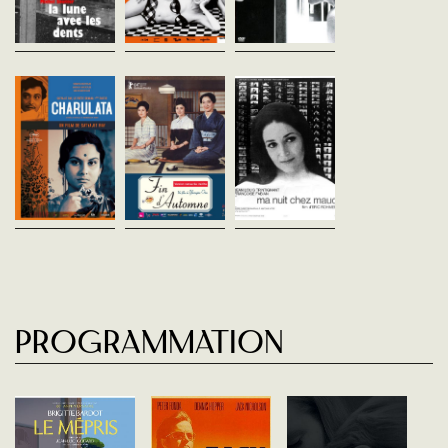
ce qu’il cache à Noëlle, une
l'assaut des conventions
une éducation catholiqu
fille de...
dans une épopée...
rigide. Il fait la connaiss
d'...
Charulata
Fin d’automne
Ma nuit chez M
Satyajit Ray
Yasujiro Ozu
Eric Rohmer
Inde - 1964
Japon - 1960
France - 1969
vost - 119'
vost - 128'
vofr - 105'
Calcutta, 1880. Charulata,
Trois vieux amis, Taguchi,
Deux hommes, un marxi
jeune épouse d'un riche
Mamiya et Hirayama, se
et un ingénieur catholiqu
intellectuel, se sent délaissée
réunissent lors d’une
retrouvent lors d'une soi
et s'ennuie constamment.
cérémonie en mémoire de
chez Maud et parlent
Intéressée par les arts, elle
leur ami Miwa, décédé il y a
philosophie. L'ingénieur
fait...
quelques années. Ils y...
contraint de...
Programmation