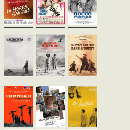
commettre un hold-up et
Covent Garden une petite
ses quatre fils quittent l'
tombe finalement dans une
marchande de fleurs à
du Sud pour Milan où vit 
embuscade. Elle est traquée
l'accent cockney. Il décide
l'aîné, Vincenzo. Chacun
jusqu'au Mexique...
d'en faire une...
de s'en sortir à sa façon...
L'Avventura
Le Dieu noir et le
Il était une fois
Michelangelo Antonioni
Diable blond
dans l'Ouest
Italie - 1960
Glauber Rocha
Sergio Leone
vost - 144'
Brésil - 1964
Once Upon a Time in the
vost - 123'
- Etats-Unis - 1968
Anna, jeune mondaine
vost - 175'
romaine, n’est plus vraiment
Dans les plaines arides du
certaine d’aimer Sandro.
Sertão, un couple de paysans
En pleine révolution
Pourtant, elle embarque avec
brésiliens, touché par la
industrielle, le chemin de
lui pour une balade en yacht
misère, commet un meurtre
se développe dans le Gr
en compagnie de...
pour s’en sortir avant de
Ouest. Sur un quai de ga
s’enfuir...
désert, trois hommes a
attendent un...
Le Mystère du
La Sirène du
Les Basilischi
printemps
Mississipi
Lina Wertmüller
Italie - 1963
Manoel de Oliveira
François Truffaut
vost - 85'
Portugal - 1963
France - 1969
vost - 94'
vofr - 123'
Fils du notaire d’une peti
ville du sud de l’Italie, An
À Curalha, dans la Trás-os-
Un industriel réunionnais,
20 ans, passe ses journ
Montes, chaque année, des
Louis Mahé, décide de se
s’ennuyer avec ses amis
paysans jouent, sur un texte
marier par petites annonces.
satisfaire à la tradition...
du XVIème siècle, des
Il rencontre Julie, une
représentations du mystère
superbe femme, différente de
de la Passion....
la photo qu’il...
Dillinger est mort
L'Incompris
La Nuit des fem