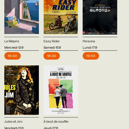
Le Mépris
Easy Rider
Persona
Mercredi 12.8
Samedi 15.8
Lundi 17.8
16:00
18:30
19:00
Jules et Jim
À bout de souffle
Vendredi 21.8
Jeudi 27.8