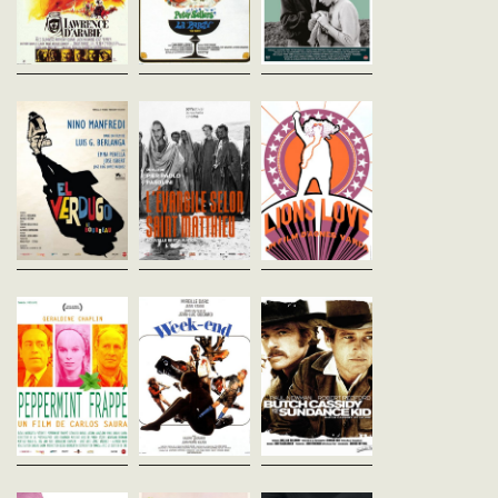
arabes et mena la révolte
à une fête qu'...
tombe amoureux d'Ilda,
contre l'...
jeune...
Le Bourreau
L'Évangile selon
Lions Love (...a
Luis García Berlanga
Saint Matthieu
lies)
Espagne - 1963
Pier Paolo Pasolini
Agnès Varda
vost - 91'
Italie - 1964
France - 1969
vost - 137'
vost - 110'
Petit fossoyeur sans
ambition, José Luis
Un ange vient annoncer à
Trois acteurs, Viva, Jim e
Rodríguez rencontre un jour le
Joseph que sa femme Marie
Jerry, vivent en trio conj
vieil Amadeo, bourreau de
attend le fils de Dieu: Jésus.
dans une maison à
son état. Celui-ci vit en
Devenu jeune homme, son
Hollywood au moment o
réclusion avec son...
cousin Jean-Baptiste le fait
Robert Kennedy est
Christ. Il se...
assassiné.La découverte 
Peppermint Frappé
Week-end
Butch Cassidy 
Carlos Saura
Jean-Luc Godard
le Kid
Espagne - 1967
France - 1967
George Roy Hill
vost - 92'
vofr - 105'
Etats-Unis - 1969
vost - 110'
Julián, radiologue, a installé
Chaque fin de semaine, c'est
son cabinet à domicile. Il
la même chose : tous les
Au début du XXe siècle,
travaille dans l'isolement,
citadins, voulant fuir la ville
Butch Cassidy et son a
seulement assisté dans ses
pour respirer l'air de la
Sundance Kid pillent les
tâches par Ana, une
campagne, tombent dans d'...
trains et les banques. L
infirmière...
deux malfrats élaborent
plan ingénieux qui...
Faces
Lolita
Persona
John Cassavetes
Stanley Kubrick
Ingmar Bergman
Etats-Unis - 1968
Royaume-Uni - 1962
Suède - 1966