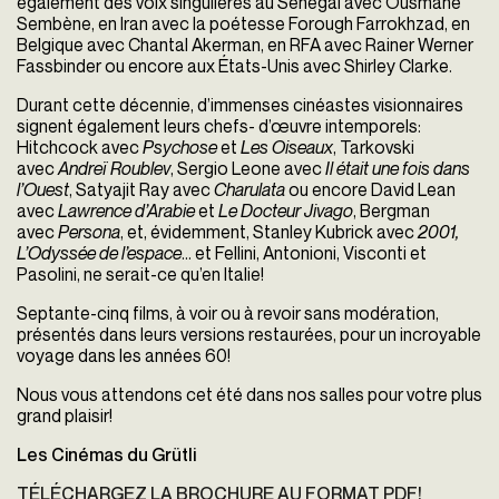
également des voix singulières au Sénégal avec Ousmane
Sembène, en Iran avec la poétesse Forough Farrokhzad, en
Belgique avec Chantal Akerman, en RFA avec Rainer Werner
Fassbinder ou encore aux États-Unis avec Shirley Clarke.
Durant cette décennie, d’immenses cinéastes visionnaires
signent également leurs chefs- d’œuvre intemporels:
Hitchcock avec
Psychose
et
Les Oiseaux
, Tarkovski
avec
Andreï Roublev
, Sergio Leone avec
Il était une fois dans
l’Ouest
, Satyajit Ray avec
Charulata
ou encore David Lean
avec
Lawrence d’Arabie
et
Le Docteur Jivago
, Bergman
avec
Persona
, et, évidemment, Stanley Kubrick avec
2001,
L’Odyssée de l’espace
... et Fellini, Antonioni, Visconti et
Pasolini, ne serait-ce qu’en Italie!
Septante-cinq films, à voir ou à revoir sans modération,
présentés dans leurs versions restaurées, pour un incroyable
voyage dans les années 60!
Nous vous attendons cet été dans nos salles pour votre plus
grand plaisir!
Les Cinémas du Grütli
TÉLÉCHARGEZ LA BROCHURE AU FORMAT PDF!