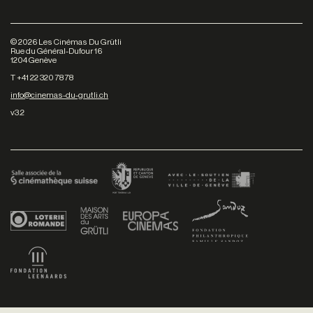
©
2026
Les Cinémas Du Grütli
Rue du Général-Dufour 16
1204 Genève
T +41 22 320 78 78
info@cinemas-du-grutli.ch
v3.2