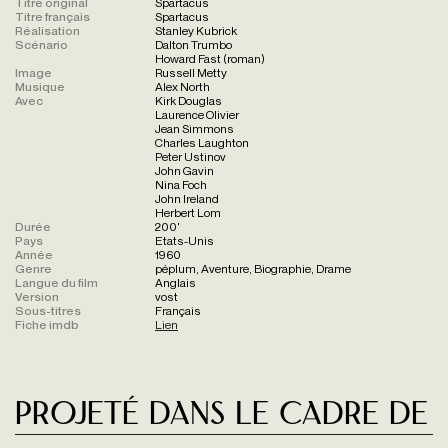
Titre original
Spartacus
Titre français
Spartacus
Réalisation
Stanley Kubrick
Scénario
Dalton Trumbo
Howard Fast (roman)
Image
Russell Metty
Musique
Alex North
Avec
Kirk Douglas
Laurence Olivier
Jean Simmons
Charles Laughton
Peter Ustinov
John Gavin
Nina Foch
John Ireland
Herbert Lom
Durée
200'
Pays
Etats-Unis
Année
1960
Genre
péplum, Aventure, Biographie, Drame
Langue du film
Anglais
Version
vost
Sous-titres
Français
Fiche imdb
Lien
Projeté dans le cadre de