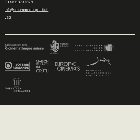
T +41 22 320 78 78
info@cinemas-du-grutli.ch
v3.2
Facebook
/
Youtube
/
Twitter
/
Instagram
Conditions générales de vente
Dev
+P plusproduit
- Design
TWKS