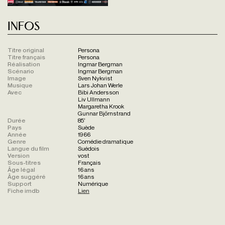
Infos
Titre original
Persona
Titre français
Persona
Réalisation
Ingmar Bergman
Scénario
Ingmar Bergman
Image
Sven Nykvist
Musique
Lars Johan Werle
Avec
Bibi Andersson
Liv Ullmann
Margaretha Krook
Gunnar Björnstrand
Durée
85'
Pays
Suède
Année
1966
Genre
Comédie dramatique
Langue du film
Suédois
Version
vost
Sous-titres
Français
Âge légal
16 ans
Âge suggéré
16 ans
Support
Numérique
Fiche imdb
Lien