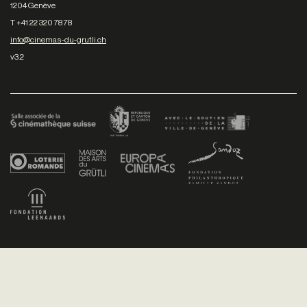
1204 Genève
T +41 22 320 78 78
info@cinemas-du-grutli.ch
v3.2
Facebook
/
Youtube
/
Twitter
/
Instagram
Conditions générales de vente