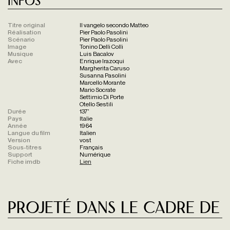
Infos
Titre original
Il vangelo secondo Matteo
Réalisation
Pier Paolo Pasolini
Scénario
Pier Paolo Pasolini
Image
Tonino Delli Colli
Musique
Luis Bacalov
Avec
Enrique Irazoqui
Margherita Caruso
Susanna Pasolini
Marcello Morante
Mario Socrate
Settimio Di Porte
Otello Sestili
Durée
137'
Pays
Italie
Année
1964
Langue du film
Italien
Version
vost
Sous-titres
Français
Support
Numérique
Fiche imdb
Lien
Projeté dans le cadre de