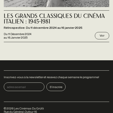
Les Grands Classiques du cinéma
italien : 1945-1981
Rétrospective: Du 11 décembre 2024 au 16 janvier 2025
Du
11 Décembre 2024
Voir
au
16 Janvier 2025
Inscrivez-vous à la newsletter et recevez chaque semaine le programme!
©
2026
Les Cinémas Du Grütli
Rue du Général-Dufour 16