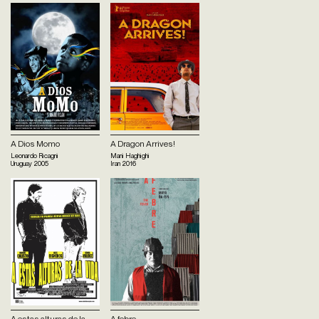
A Dios Momo
A Dragon Arrives!
Leonardo Ricagni
Mani Haghighi
Uruguay
2005
Iran
2016
A estas alturas de la
A febre