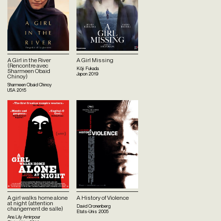
A Girl in the River
A Girl Missing
(Rencontre avec
Kôji Fukada
Sharmeen Obaid
Japon
2019
Chinoy)
Sharmeen Obaid Chinoy
USA
2015
A girl walks home alone
A History of Violence
at night (attention
David Cronenberg
changement de salle)
Etats-Unis
2005
Ana Lily Amirpour