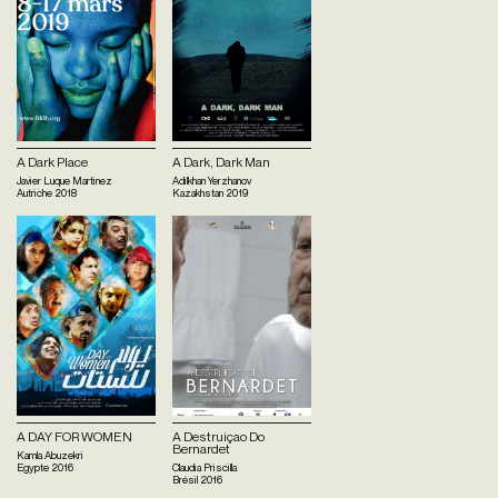
A Dark Place
A Dark, Dark Man
Javier Luque Martinez
Adilkhan Yerzhanov
Autriche
2018
Kazakhstan
2019
A DAY FOR WOMEN
A Destruiçao Do
Bernardet
Kamla Abuzekri
Egypte
2016
Claudia Priscilla
Brésil
2016