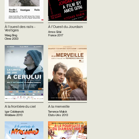
À l'ouest des rails -
À l'Ouest du Jourdain
Vestiges
Amos Gitaï
Wang Bing
France
2017
Chine
2003
A la frontière du ciel
A la merveille
Igor Cobileanski
Terrence Malick
Moldavie
2013
Etats-Unis
2013