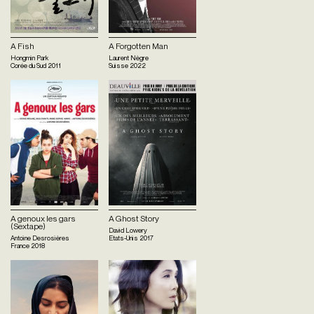
A Fish
A Forgotten Man
Hongmin Park
Laurent Nègre
Corée du Sud
2011
Suisse
2022
A genoux les gars
A Ghost Story
(Sextape)
David Lowery
Antoine Desrosières
Etats-Unis
2017
France
2018