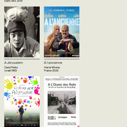
Etats-Unis
2014
A Jérusalem
À l'ancienne
David Perlov
Hervé Mimran
Israël
1963
France
2024