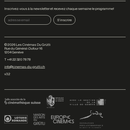
Inscrivez-vous à la newsletter et recevez chaque semaine le programme!
©
2026
Les Cinémas Du Grütli
Rue du Général-Dufour 16
1204 Genève
T +41 22 320 78 78
info@cinemas-du-grutli.ch
v3.2