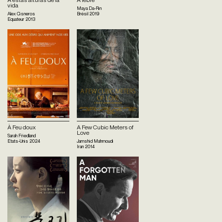
vida
Maya Da-Rin
Alex Cisneros
Brésil
2019
Equateur
2013
À Feu doux
A Few Cubic Meters of
Love
Sarah Friedland
Etats-Unis
2024
Jamshid Mahmoudi
Iran
2014