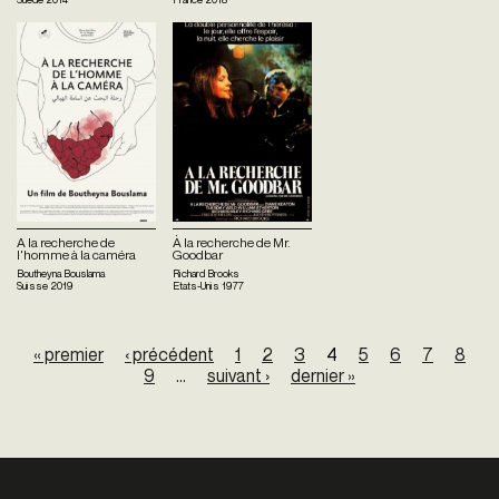
A la recherche de
À la recherche de Mr.
l'homme à la caméra
Goodbar
Boutheyna Bouslama
Richard Brooks
Suisse
2019
Etats-Unis
1977
Pages
« premier
‹ précédent
1
2
3
4
5
6
7
8
9
…
suivant ›
dernier »