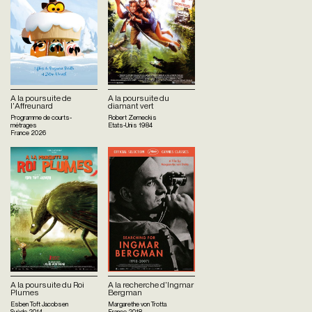
A la poursuite de
A la poursuite du
l'Affreunard
diamant vert
Programme de courts-
Robert Zemeckis
métrages
Etats-Unis
1984
France
2026
A la poursuite du Roi
A la recherche d'Ingmar
Plumes
Bergman
Esben Toft Jacobsen
Margarethe von Trotta
Suède
2014
France
2018