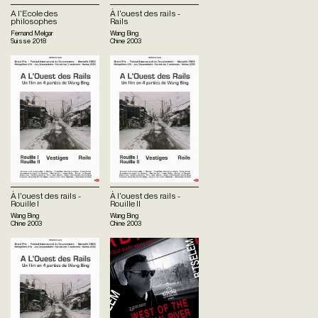
A l'Ecole des
À l'ouest des rails -
philosophes
Rails
Fernand Melgar
Wang Bing
Suisse
2018
Chine
2003
À l'ouest des rails -
À l'ouest des rails -
Rouille I
Rouille II
Wang Bing
Wang Bing
Chine
2003
Chine
2003