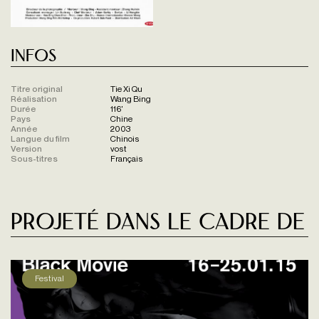
Infos
Titre original
Tie Xi Qu
Réalisation
Wang Bing
Durée
116'
Pays
Chine
Année
2003
Langue du film
Chinois
Version
vost
Sous-titres
Français
Projeté dans le cadre de
Festival