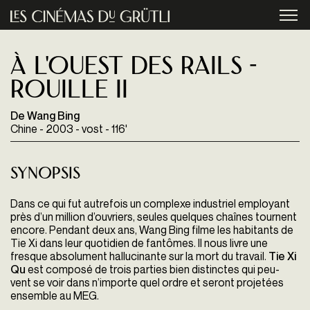
Aller au contenu principal
menu
À l'ouest des rails -
Rouille II
De Wang Bing
Chine - 2003 - vost - 116'
Synopsis
Dans ce qui fut autrefois un complexe industriel employant
près d’un million d’ouvriers, seules quelques chaînes tournent
encore. Pendant deux ans, Wang Bing filme les habitants de
Tie Xi dans leur quotidien de fantômes. Il nous livre une
fresque absolument hallucinante sur la mort du travail.
Tie Xi
Qu
est composé de trois parties bien distinctes qui peu-
vent se voir dans n’importe quel ordre et seront projetées
ensemble au MEG.