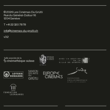
©
2026
Les Cinémas Du Grütli
Rue du Général-Dufour 16
1204 Genève
T +41 22 320 78 78
info@cinemas-du-grutli.ch
v3.2