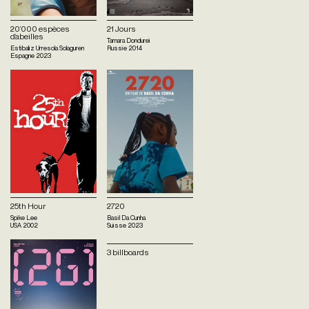
20’000 espèces
21 Jours
d’abeilles
Tamara Dondurei
Estibaliz Urresola Solaguren
Russie
2014
Espagne
2023
25th Hour
2720
Spike Lee
Basil Da Cunha
USA
2002
Suisse
2023
3 billboards