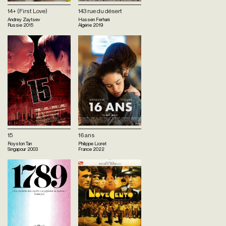
14+ (First Love)
143 rue du désert
Andrey Zaytsev
Hassen Ferhani
Russie
2015
Algérie
2019
15
16 ans
Royston Tan
Philippe Lioret
Singapour
2003
France
2022