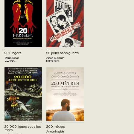
20 Fingers
20 jours sans guerre
Mania Akbari
Alexei Guerman
Iran
2004
URSS
1977
20'000 lieues sous les
200 mètres
mers
Ameen Nayfeh