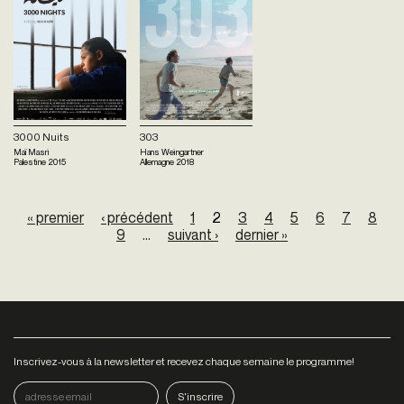
3000 Nuits
303
Maï Masri
Hans Weingartner
Palestine
2015
Allemagne
2018
Pages
« premier
‹ précédent
1
2
3
4
5
6
7
8
9
…
suivant ›
dernier »
Inscrivez-vous à la newsletter et recevez chaque semaine le programme!