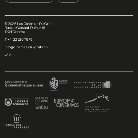
©
2026
Les Cinémas Du Grütli
Rue du Général-Dufour 16
1204 Genève
T +41 22 320 78 78
info@cinemas-du-grutli.ch
v3.2