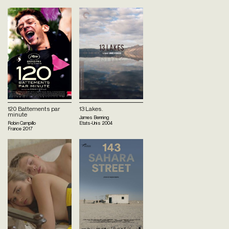
120 Battements par
13 Lakes.
minute
James Benning
Robin Campillo
Etats-Unis
2004
France
2017