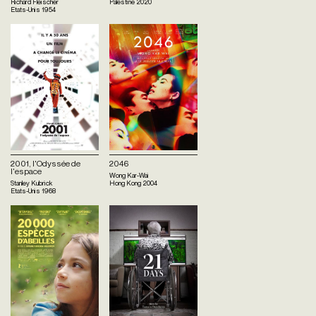
Richard Fleischer
Palestine
2020
Etats-Unis
1954
2001, l'Odyssée de
2046
l'espace
Wong Kar-Wai
Stanley Kubrick
Hong Kong
2004
Etats-Unis
1968