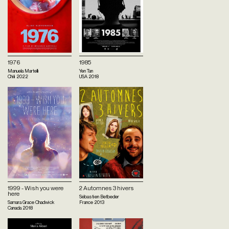
1976
1985
Manuela Martelli
Yen Tan
Chili
2022
USA
2018
1999 - Wish you were
2 Automnes 3 hivers
here
Sébastien Betbeder
Samara Grace Chadwick
France
2013
Canada
2018