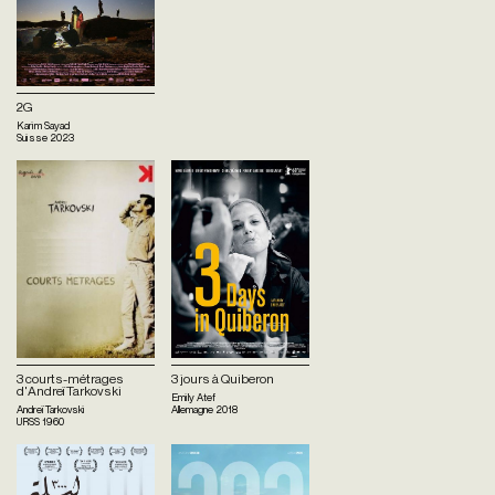
2G
Karim Sayad
Suisse
2023
3 courts-métrages
3 jours à Quiberon
d'Andreï Tarkovski
Emily Atef
Andreï Tarkovski
Allemagne
2018
URSS
1960