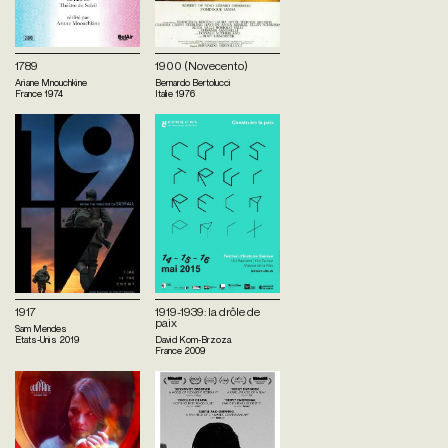
1789
1900 (Novecento)
Ariane Mnouchkine
Bernardo Bertolucci
France
1974
Italie
1976
1917
1919-1939: la drôle de
paix
Sam Mendes
Etats-Unis
2019
David Kom-Brzoza
France
2009