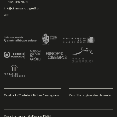
T +41 22 320 78 78
info@cinemas-du-grutli.ch
v3.2
Facebook
/
Youtube
/
Twitter
/
Instagram
Conditions générales de vente
Dev
+P plusproduit
- Design
TWKS