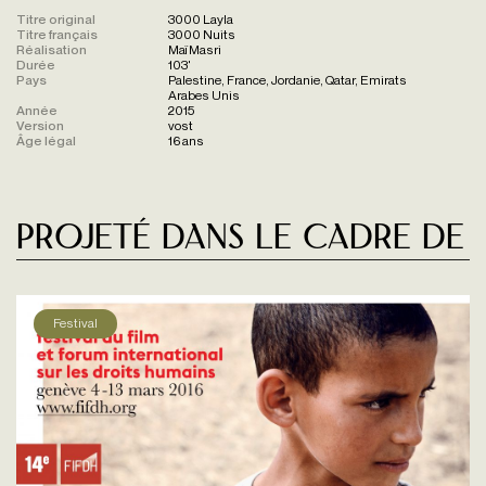
Titre original
3000 Layla
Titre français
3000 Nuits
Réalisation
Maï Masri
Durée
103'
Pays
Palestine, France, Jordanie, Qatar, Emirats
Arabes Unis
Année
2015
Version
vost
Âge légal
16 ans
Projeté dans le cadre de
Festival