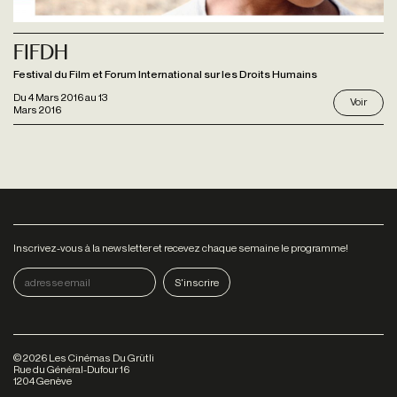
Fifdh
Festival du Film et Forum International sur les Droits Humains
Du
4 Mars 2016
au
13
Voir
Mars 2016
Inscrivez-vous à la newsletter et recevez chaque semaine le programme!
©
2026
Les Cinémas Du Grütli
Rue du Général-Dufour 16
1204 Genève