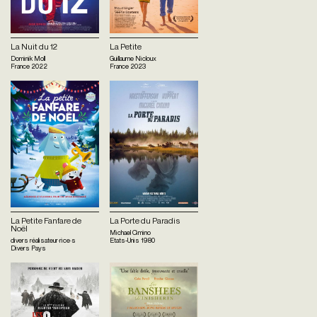
La Nuit du 12
La Petite
Dominik Moll
Guillaume Nicloux
France
2022
France
2023
La Petite Fanfare de
La Porte du Paradis
Noël
Michael Cimino
divers réalisateur·rice·s
Etats-Unis
1980
Divers Pays