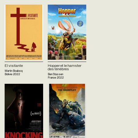
El visitante
Hopper et le hamster
des ténèbres
Martin Boulocq
Bolivie
2022
Ben Stassen
France
2022