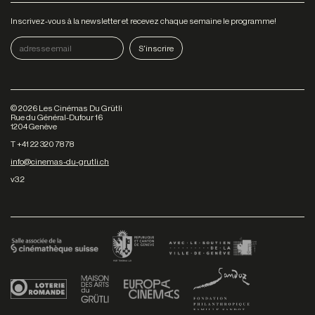
Inscrivez-vous à la newsletter et recevez chaque semaine le programme!
©
2026
Les Cinémas Du Grütli
Rue du Général-Dufour 16
1204 Genève
T +41 22 320 78 78
info@cinemas-du-grutli.ch
v3.2