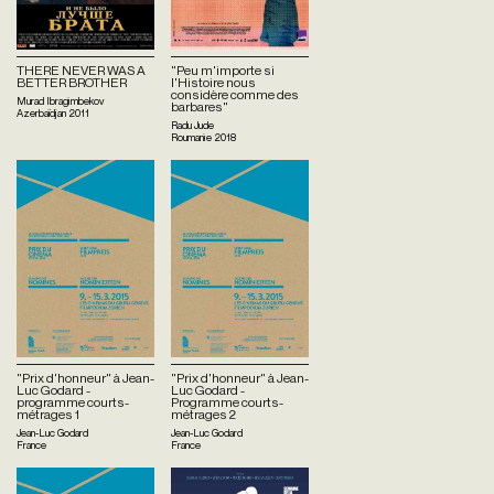
THERE NEVER WAS A
"Peu m'importe si
BETTER BROTHER
l'Histoire nous
considère comme des
Murad Ibragimbekov
barbares"
Azerbaïdjan
2011
Radu Jude
Roumanie
2018
"Prix d'honneur" à Jean-
"Prix d'honneur" à Jean-
Luc Godard -
Luc Godard -
programme courts-
Programme courts-
métrages 1
métrages 2
Jean-Luc Godard
Jean-Luc Godard
France
France