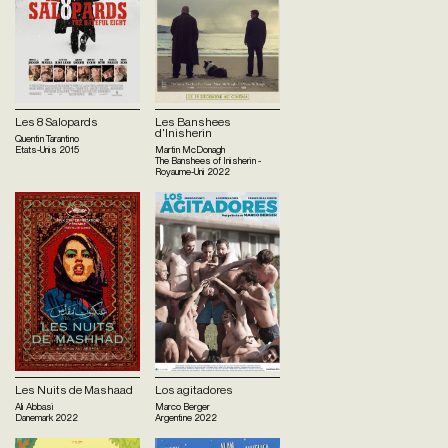
Les 8 Salopards
Les Banshees
d'Inisherin
Quentin Tarantino
Etats-Unis
2015
Martin McDonagh
The Banshees of Inisherin -
Royaume-Uni
2022
Les Nuits de Mashaad
Los agitadores
Ali Abbasi
Marco Berger
Danemark
2022
Argentine
2022