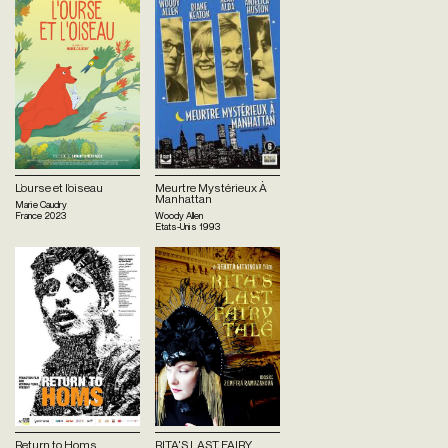
L’ourse et l’oiseau
Meurtre Mystérieux À
Manhattan
Marie Caudry
France
2023
Woody Allen
Etats-Unis
1993
Return to Homs
RITA'S LAST FAIRY