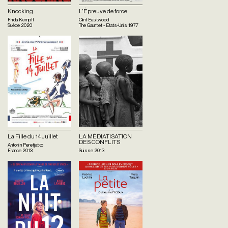
Knocking
L'Épreuve de force
Frida Kempff
Clint Eastwood
Suède
2020
The Gauntlet - Etats-Unis
1977
La Fille du 14 Juillet
LA MÉDIATISATION
DES CONFLITS
Antonin Peretjatko
France
2013
Suisse
2013