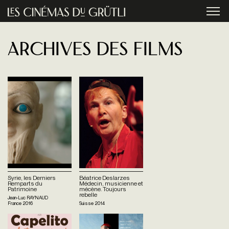
Aller au contenu principal
menu
Archives des films
Syrie, les Derniers
Béatrice Deslarzes
Remparts du
Médecin, musicienne et
Patrimoine
mécène. Toujours
rebelle
Jean-Luc RAYNAUD
France
2016
Suisse
2014