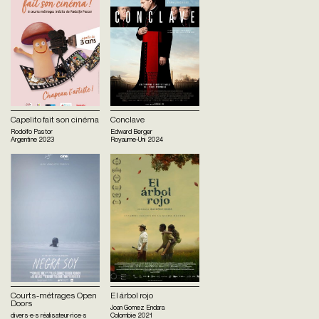
Capelito fait son cinéma
Conclave
Rodolfo Pastor
Edward Berger
Argentine
2023
Royaume-Uni
2024
Courts-métrages Open
El árbol rojo
Doors
Joan Gomez Endara
divers·e·s réalisateur·rice·s
Colombie
2021