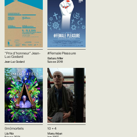
"Prix d'honneur" Jean-
#Female Pleasure
Luc Godard
Barbara Miller
Jean-Luc Godard
Suisse
2018
(Im)mortels
10 + 4
Lila Ribi
Mania Akbari
Suisse
2021
Iran
2007