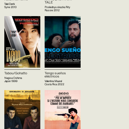
TALE
Talal Derki
Syrie
2013
Poslednya skazka Rity
Russie
2012
Tabou/Gohatto
Tengo sueños
eléctricos
Nagisa Oshima
Japon
1999
Valentina Maurel
Costa Rica
2022