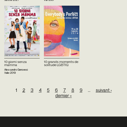
10 giorni senza
10 grands moments de
mamma
solitude LGBTIQ
Alessandro Genovesi
Italie
2019
Pages
1
2
3
4
5
6
7
8
9
…
suivant ›
dernier »