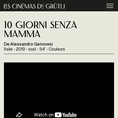
Aller au contenu principal
menu
10 giorni senza
mamma
De Alessandro Genovesi
Italie - 2019 - vost - 94' - Couleurs