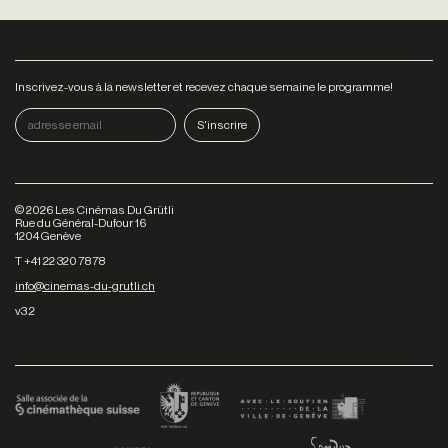
Inscrivez-vous à la newsletter et recevez chaque semaine le programme!
©
2026
Les Cinémas Du Grütli
Rue du Général-Dufour 16
1204 Genève
T +41 22 320 78 78
info@cinemas-du-grutli.ch
v3.2