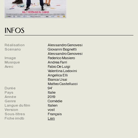
Infos
Réalisation
Alessandro Genovesi
Scénario
Giovanni Bognetti
Alessandro Genovesi
Image
Federico Masiero
Musique
Andrea Farri
Avec
Fabio De Luigi
Valentina Lodovini
Angelica Elli
Bianca Usai
Matteo Castellucci
Durée
94'
Pays
Italie
Année
2019
Genre
Comédie
Langue du film
Italien
Version
vost
Sous-titres
Français
Fiche imdb
Lien