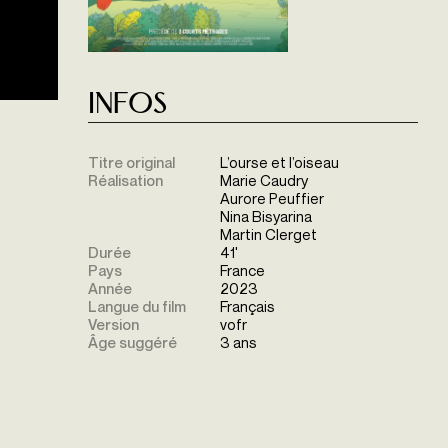
Infos
Titre original
L’ourse et l’oiseau
Réalisation
Marie Caudry
Aurore Peuffier
Nina Bisyarina
Martin Clerget
Durée
41'
Pays
France
Année
2023
Langue du film
Français
Version
vofr
Âge suggéré
3 ans