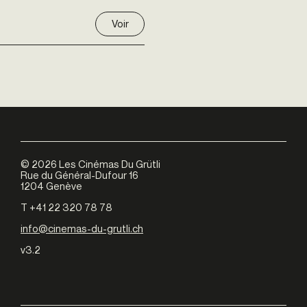
Voir
©
2026
Les Cinémas Du Grütli
Rue du Général-Dufour 16
1204 Genève
T +41 22 320 78 78
info@cinemas-du-grutli.ch
v3.2