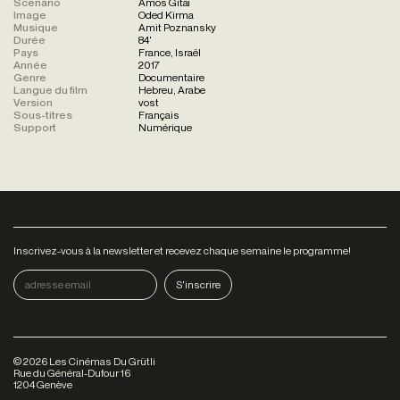
Scénario
Amos Gitaï
Image
Oded Kirma
Musique
Amit Poznansky
Durée
84'
Pays
France, Israël
Année
2017
Genre
Documentaire
Langue du film
Hebreu, Arabe
Version
vost
Sous-titres
Français
Support
Numérique
Inscrivez-vous à la newsletter et recevez chaque semaine le programme!
©
2026
Les Cinémas Du Grütli
Rue du Général-Dufour 16
1204 Genève