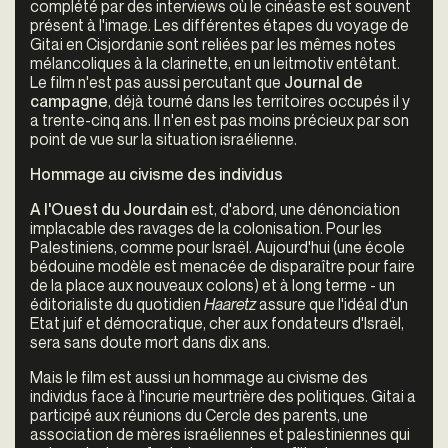
complété par des interviews où le cinéaste est souvent
présent à l'image. Les différentes étapes du voyage de
Gitai en Cisjordanie sont reliées par les mêmes notes
mélancoliques à la clarinette, en un leitmotiv entêtant.
Le film n'est pas aussi percutant que
Journal de
campagne
, déjà tourné dans les territoires occupés il y
a trente-cinq ans. Il n'en est pas moins précieux par son
point de vue sur la situation israélienne.
Hommage au civisme des individus
A l'Ouest du Jourdain
est, d'abord, une dénonciation
implacable des ravages de la colonisation. Pour les
Palestiniens, comme pour Israël. Aujourd'hui (une école
bédouine modèle est menacée de disparaître pour faire
de la place aux nouveaux colons) et à long terme - un
éditorialiste du quotidien
Haaretz
assure que l'idéal d'un
Etat juif et démocratique, cher aux fondateurs d'Israël,
sera sans doute mort dans dix ans.
Mais le film est aussi un hommage au civisme des
individus face à l'incurie meurtrière des politiques. Gitai a
participé aux réunions du Cercle des parents, une
association de mères israéliennes et palestiniennes qui