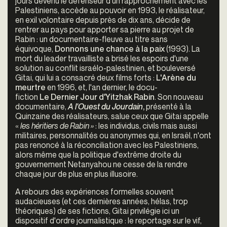
jours devenu le défenseur d'un rapprochement avec les
Palestiniens, accède au pouvoir en 1993, le réalisateur,
en exil volontaire depuis près de dix ans, décide de
rentrer au pays pour apporter sa pierre au projet de
Rabin : un documentaire-fleuve au titre sans
équivoque,
Donnons une chance à la paix
(1993). La
mort du leader travailliste a brisé les espoirs d'une
solution au conflit israélo-palestinien, et bouleversé
Gitai, qui lui a consacré deux films forts :
L'Arène du
meurtre
en 1996, et, l'an dernier, le docu-
fiction
Le Dernier Jour d'Yitzhak Rabin
. Son nouveau
documentaire,
A l'Ouest du Jourdain
,
présenté à la
Quinzaine des réalisateurs, salue ceux que Gitai appelle
«
les héritiers de Rabin »
: les individus, civils mais aussi
militaires, personnalités ou anonymes qui, en Israël, n'ont
pas renoncé à la réconciliation avec les Palestiniens,
alors même que la politique d'extrême droite du
gouvernement Netanyahou ne cesse de la rendre
chaque jour de plus en plus illusoire.
A rebours des expériences formelles souvent
audacieuses (et ces dernières années, hélas, trop
théoriques) de ses fictions, Gitai privilégie ici un
dispositif d'ordre journalistique : le reportage sur le vif,