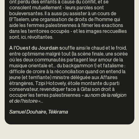
ont perdu des enfants à cause du conflit, et se
consolent mutuellement - leurs paroles sont
bouleversantes. Il a aussi pu assister à un cours de
B'Tselem, une organisation de droits de l'homme qui
aide les femmes palestiniennes à filmer les exactions
dans les territoires occupés - et les images reccueillies
sont, ici, révoltantes.
A l'Ouest du Jourdain s
ouffle ainsi le chaud et le froid,
entre optimisme malgré tout (la scène finale, une soirée
où les deux communautés partagent leur amour de la
musique orientale et... du backgammon !) et fatalisme :
difficile de croire à la réconciliation quand on entend la
jeune (et terrifiante) ministre déléguée aux Affaires
étrangères, Tzipi Hotovely, étoile montante du parti
conservateur, revendiquer face à Gitai son droit à
occuper les terres palestiniennes «
au nom de la religion
et de l'histoire »
...
Samuel Douhaire, Télérama