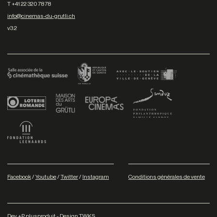
T +41 22 320 78 78
info@cinemas-du-grutli.ch
v3.2
Facebook
/
Youtube
/
Twitter
/
Instagram
Conditions générales de vente
Dev
+P plusproduit
- Design
TWKS