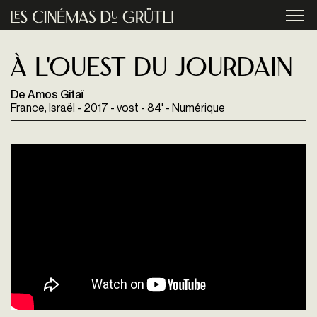
Aller au contenu principal
menu
À l'Ouest du Jourdain
De Amos Gitaï
France, Israël - 2017 - vost - 84' - Numérique