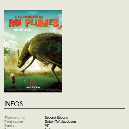
Infos
Titre original
Beyond Beyond
Réalisation
Esben Toft Jacobsen
Durée
78'