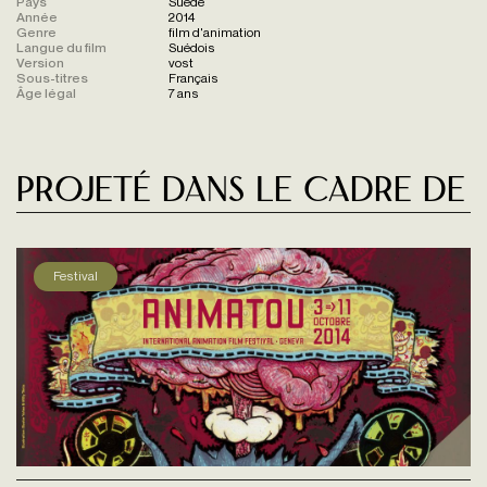
Pays
Suède
Année
2014
Genre
film d'animation
Langue du film
Suédois
Version
vost
Sous-titres
Français
Âge légal
7 ans
Projeté dans le cadre de
Festival