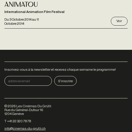
Animatou
International Animation Film Festival
Du
3 Octobre 2014
au
11
Voir
Octobre 2014
Inscrivez-vous à la newsletter et recevez chaque semaine le programme!
©
2026
Les Cinémas Du Grütli
Rue du Général-Dufour 16
1204 Genève
T +41 22 320 78 78
info@cinemas-du-grutli.ch