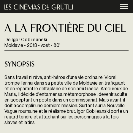
Aller au contenu principal
menu
A la frontière du ciel
De Igor Cobileanski
Moldavie - 2013 - vost - 80'
Synopsis
Sans travail ni rêve, anti-héros d'une vie ordinaire, Viorel
trompe l'ennui dans sa petite ville de Moldavie en trafiquant
et en réparant le deltaplane de son ami Gâscă. Amoureux de
Maria, il décide d'entamer sa métamorphose : devenir adulte
en acceptant un poste dans un commissariat. Mais avant, il
doit accomplir une dernière mission. Surfant sur la Nouvelle
Vague roumaine et le réalisme brut, Igor Cobileanski porte un
regard tendre et attachant sur les personnages à la fois
slaves et latins.