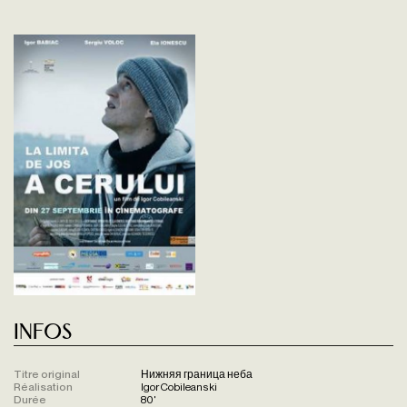
Infos
Titre original
Нижняя граница неба
Réalisation
Igor Cobileanski
Durée
80'