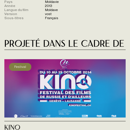
Pays
Moldavie
Année
2013
Langue du film
Moldave
Version
vost
Sous-titres
Français
Projeté dans le cadre de
Festival
Kino