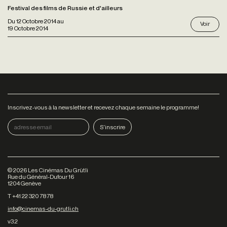
Festival des films de Russie et d'ailleurs
Du
12 Octobre 2014
au
Voir
19 Octobre 2014
Inscrivez-vous à la newsletter et recevez chaque semaine le programme!
©
2026
Les Cinémas Du Grütli
Rue du Général-Dufour 16
1204 Genève
T +41 22 320 78 78
info@cinemas-du-grutli.ch
v3.2