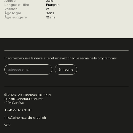
Année
2019
Langue du film
Français
Version
vf
Âge légal
8 ans
Âge suggéré
12 ans
Inscrivez-vous à la newsletter et recevez chaque semaine le programme!
©
2026
Les Cinémas Du Grütli
Rue du Général-Dufour 16
1204 Genève
T +41 22 320 78 78
info@cinemas-du-grutli.ch
v3.2