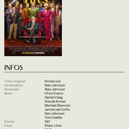
Infos
Titre original
Knives out
Réalisation
Rian Johnson
Scénario
Rian Johnson
Avec
Chris Evans
Daniel Craig
Ana de Armas
Michael Shannon
Jamie Lee Curtis
Don Johnson
Toni Colette
Durée
130'
Pays
Etats-Unis