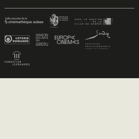
Facebook
/
Youtube
/
Twitter
/
Instagram
Conditions générales de vente
Dev
+P plusproduit
- Design
TWKS