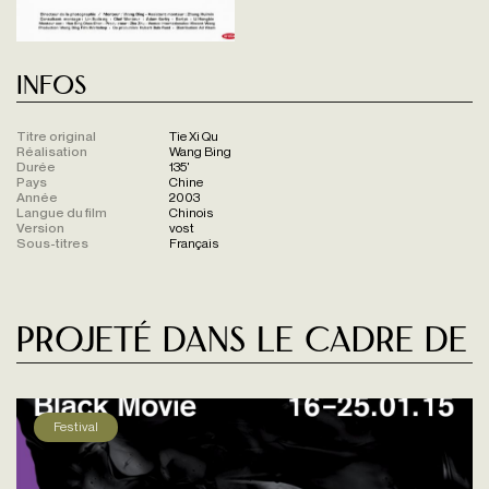
Infos
Titre original
Tie Xi Qu
Réalisation
Wang Bing
Durée
135'
Pays
Chine
Année
2003
Langue du film
Chinois
Version
vost
Sous-titres
Français
Projeté dans le cadre de
Festival