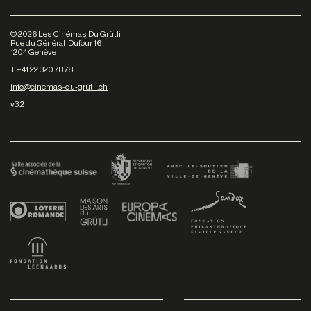
©
2026
Les Cinémas Du Grütli
Rue du Général-Dufour 16
1204 Genève
T +41 22 320 78 78
info@cinemas-du-grutli.ch
v3.2