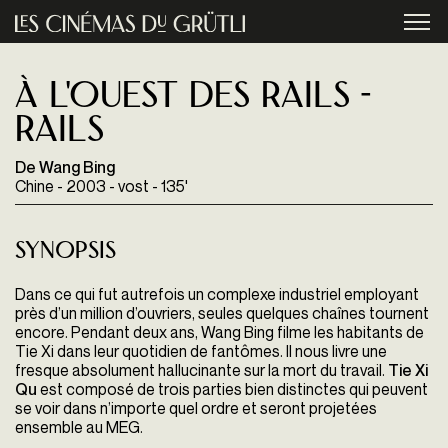
Aller au contenu principal
menu
À l'ouest des rails -
Rails
De Wang Bing
Chine - 2003 - vost - 135'
Synopsis
Dans ce qui fut autrefois un complexe industriel employant
près d’un million d’ouvriers, seules quelques chaînes tournent
encore. Pendant deux ans, Wang Bing filme les habitants de
Tie Xi dans leur quotidien de fantômes. Il nous livre une
fresque absolument hallucinante sur la mort du travail.
Tie Xi
Qu
est composé de trois parties bien distinctes qui peuvent
se voir dans n’importe quel ordre et seront projetées
ensemble au MEG.