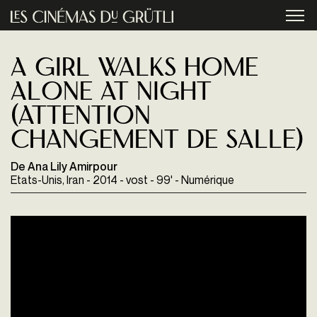
Aller au contenu principal
menu
A girl walks home
alone at night
(attention
changement de salle)
De Ana Lily Amirpour
Etats-Unis, Iran - 2014 - vost - 99' - Numérique