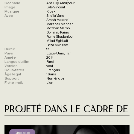
Scénario
Ana Lily Amirpour
Image
Lyle Vincent
Musique
Kiosk
Avec
Sheila Vand
Arash Marandi
Marshall Manesh
Mozhan Marno
Dominic Rains
Rome Shadanloo
Milad Eghbali
Reza Sixo Safai
Durée
99'
Pays
Etats-Unis, Iran
Année
2014
Langue du film
Farsi
Version
vost
Sous-titres
Français
Âge légal
16 ans
Support
Numérique
Fiche imdb
Lien
Projeté dans le cadre de
Ciné-club