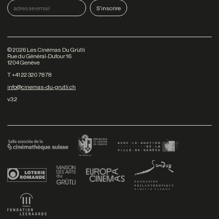
©
2026
Les Cinémas Du Grütli
Rue du Général-Dufour 16
1204 Genève
T +41 22 320 78 78
info@cinemas-du-grutli.ch
v3.2