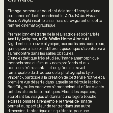
Critique
Etrange, sombre et pourtant éclatant d’énergie, d’une
puissance séductrice indéniable,
A Girl Walks Home
Alone At Night
insuffle un air frais et revigorant en cette
rentrée cinématographique.
Premier long-métrage de la réalisatrice et scénariste
Ana Lily Amirpour,
A Girl Walks Home Alone At
Night
est une œuvre atypique, aux partis pris audacieux,
qui ne pourra laisser indifférent quiconque s’aventurera à
sa rencontre dans les salles obscures.
D’une esthétique très étudiée, l’image anamorphique
monochrome du film, aux noirs profonds et aux
contours frémissants - et ce grâce au travail
remarquable du directeur de la photographie Lyle
Vincent -, participe à la création de cette ville fictive et à
première vue déserte dans laquelle se déroule l’action,
Bad City, où les cadavres s’amoncèlent et où les vivants
ont des allures fantomatiques. Etirant les espaces,
sculptant les visages et donnant une légère touche
expressionniste à l’ensemble, le travail de l’image
permet au spectateur de rentrer dans une autre
dimension, fantastique et inquiétante, pour une