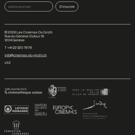
©
2026
Les Cinémas Du Grütli
Rue du Général-Dufour 16
1204 Genève
T +41 22 320 78 78
info@cinemas-du-grutli.ch
v3.2