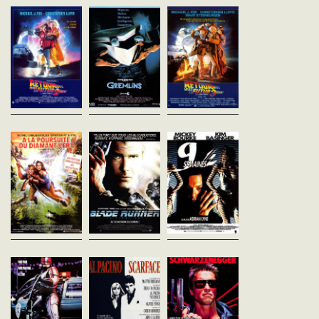
Etats-Unis - 1984
Robert Zemeckis
Robert Zemeckis
vost - 105'
Etats-Unis - 1989
Etats-Unis - 1990
vost - 107'
vost - 118'
Rand Peltzer offre à son fils
Billy un étrange animal : un
Lors de son premier voyage
Après son voyage
mogwai. Son ancien
en 1985, Marty a commis
mouvementé entre pass
propriétaire l'a bien mis en
quelques erreurs. L'avenir
présent et futur, Marty M
garde : il ne faut pas l'exposer
qu'il s'était tracé n'est pas si
apprend par une lettre vie
à la...
rose, et son rejeton est tombé
de cent ans que son viei
sous la...
Emmett "Doc"...
A la poursuite du
Blade Runner (The
9 semaines 1/2
diamant vert
Final Cut)
Adrian Lyne
Etats-Unis - 1986
Robert Zemeckis
Ridley Scott
vost - 112'
Etats-Unis - 1984
Etats-Unis - 1982
vost - 105'
vost - 117'
Elizabeth, divorcée, trava
la Spring Street Gallery, 
Joan Wilder, auteur à succès
Dans le Los Angeles de 2019,
galerie d'art de New York.
de romans d'aventures, est
Rick Deckard est chargé de
C'est en faisant ses cou
contrainte de s'envoler pour la
traquer des répliquants,
chez un épicier chinois
Colombie. Son beau-frère a été
androïdes devenus
qu'un...
assassiné et sa soeur...
indiscernables des êtres
humains.Entre polar noir...
Robocop
Scarface
Terminator
Paul Verhoeven
Brian De Palma
James Cameron
Etats-Unis - 1987
Etats-Unis - 1983
Etats-Unis - 1984
vost - 103'
vost - 170'
vost - 107'
A l'aube de l'an 2000, Detroit
En 1980, Tony "Scarface"
A Los Angeles en 1984, 
est la proie du crime et de la
Montana bénéficie d'une
Terminator, cyborg surgi
corruption. Pour pallier ce
amnistie du gouvernement
futur, a pour mission
terrible état, les services de
cubain pour retourner en
d'exécuter Sarah Connor