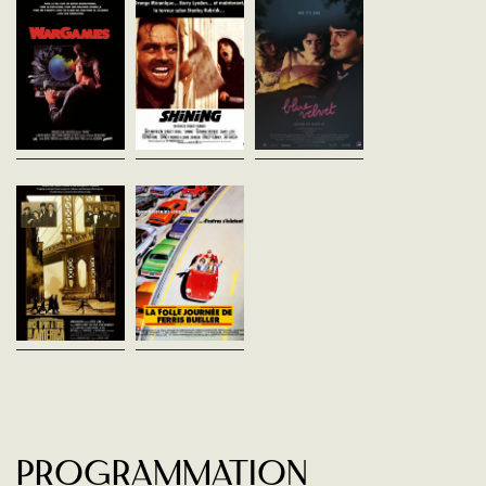
vost - 113'
vost - 120'
Etats-Unis - 1980
vost - 146'
David Lightman est plus
Après la découverte d’un
intéressé par son ordinateur
oreille humaine dans un
L’écrivain Jack Torrance
que par ses études, ce qui ne
terrain vague, un étudian
accepte de garder un hôtel
l'inquiète pas puisqu'il se
curieux plonge dans les
fermé l’hiver, au milieu de la
sait capable de modifier lui-
secrets les plus sombr
montagne. Il emmène sa
même ses...
d’une petite ville...
femme et son fils pour ce qui
est censé...
Il était une fois en
La Folle Journée
Amérique
de Ferris Bueller
Sergio Leone
John Hughes
Etats-Unis - 1984
Etats-Unis - 1986
vost - 251'
vost - 103'
Anéanti par la perte, Noodles
Un cancre invétéré, Ferris
laisse les souvenirs remonter
Bueller, convainc sa petite
à la surface de sa mémoire
amie et son meilleur ami
dans une fumerie d'opium du
hypocondriaque (dont le père
quartier chinois. Quarante
a une Ferrari) de sécher les
ans...
cours pour...
Programmation