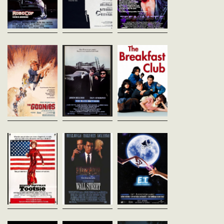
police inventent une...
Floride. Ambitieux et sans
jeune femme dont l'enfan
scrupules, il élabore...
naître doit...
Les Goonies
Les Blues Brothers
Breakfast Club
Richard Donner
John Landis
John Hugues
Etats-Unis - 1985
Etats-Unis - 1980
Etats-Unis - 1985
vost - 114'
vost - 133'
vost - 97'
Avec leurs amis, Choco, Data
Dès sa sortie de prison, Jake
Cinq lycéens aux caract
et Mouth, Mikey et Brand
Blues est emmené par son
totalement opposés se
Walsh forment la bande des
frère Elwood chez Soeur Mary
retrouvent en colle un s
Goonies. Mais la maison de
Stigmata, qui dirige
après-midi. Au fur et à
leurs parents va être saisie et
l'orphelinat dans lequel ils
mesure que la journée p
les deux...
ont été élevés...
ils discutent,...
Tootsie
Wall Street
E.T. l'extra-
Sydney Pollack
Oliver Stone
terrestre
Etats-Unis - 1982
Etats-Unis - 1987
Steven Spielberg
vost - 117'
vost - 126'
Etats-Unis - 1982
vf - 115'
Michael Dorsey, acteur
Splendeurs et misères de
exigeant sur le déclin,
Bud Fox, jeune loup d'une
Des extraterrestres à bo
désespère de décrocher à
banque d'affaires de Wall
d’une soucoupe volante
nouveau un rôle. Sans trop y
Street, qui réussit à séduire
atterrissent en pleine nu
croire, il décide alors de se
un investisseur, Gordon
dans une forêt aux envir
créer une nouvelle...
Gekko. Ce dernier...
de Los Angeles, pour un
mission d’...
Wargames
The Shining
Blue Velvet
John Badham
(extended)
David Lynch
Etats-Unis - 1983
Etats-Unis - 1986
Stanley Kubrick