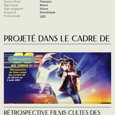
Sous-titres
Français
Âge légal
18 ans
Âge suggéré
16 ans
Support
Numérique
Fiche imdb
Lien
Projeté dans le cadre de
Rétrospective
Rétrospective Films cultes des