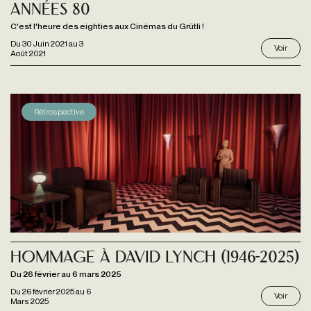
années 80
C'est l'heure des eighties aux Cinémas du Grütli !
Du
30 Juin 2021
au
3
Voir
Août 2021
Rétrospective
Hommage à David Lynch (1946-2025)
Du 26 février au 6 mars 2025
Du
26 février 2025
au
6
Voir
Mars 2025