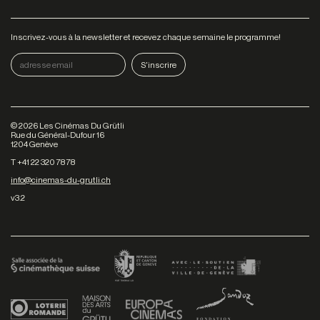
Inscrivez-vous à la newsletter et recevez chaque semaine le programme!
©
2026
Les Cinémas Du Grütli
Rue du Général-Dufour 16
1204 Genève
T +41 22 320 78 78
info@cinemas-du-grutli.ch
v3.2