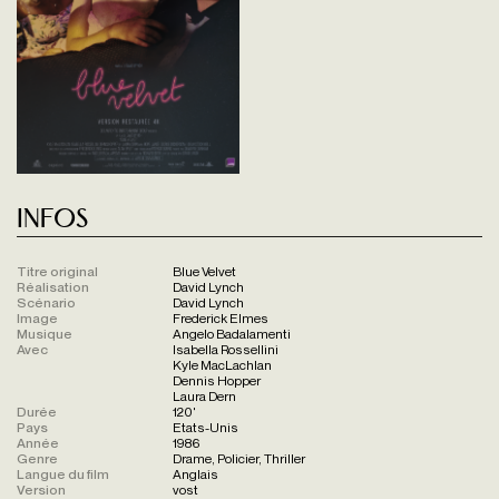
Infos
Titre original
Blue Velvet
Réalisation
David Lynch
Scénario
David Lynch
Image
Frederick Elmes
Musique
Angelo Badalamenti
Avec
Isabella Rossellini
Kyle MacLachlan
Dennis Hopper
Laura Dern
Durée
120'
Pays
Etats-Unis
Année
1986
Genre
Drame, Policier, Thriller
Langue du film
Anglais
Version
vost