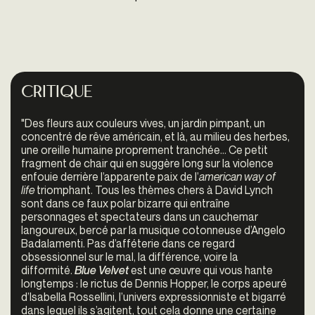
Critique
"Des fleurs aux couleurs vives, un jardin pimpant, un
concentré de rêve américain, et là, au milieu des herbes,
une oreille humaine proprement tranchée… Ce petit
fragment de chair qui en suggère long sur la violence
enfouie derrière l’apparente paix de l’
american way of
life
triomphant. Tous les thèmes chers à David Lynch
sont dans ce faux polar bizarre qui entraîne
personnages et spectateurs dans un cauchemar
langoureux, bercé par la musique cotonneuse d’Angelo
Badalamenti. Pas d’afféterie dans ce regard
obsessionnel sur le mal, la différence, voire la
difformité.
Blue Velvet
est une œuvre qui vous hante
longtemps : le rictus de Dennis Hopper, le corps apeuré
d’Isabella Rossellini, l’univers expressionniste et bigarré
dans lequel ils s’agitent, tout cela donne une certaine