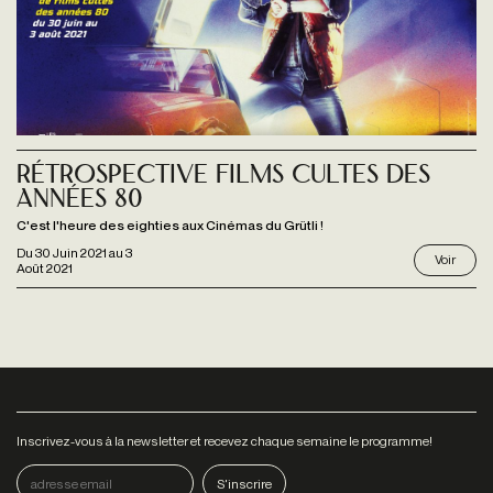
Rétrospective Films cultes des
années 80
C'est l'heure des eighties aux Cinémas du Grütli !
Du
30 Juin 2021
au
3
Voir
Août 2021
Inscrivez-vous à la newsletter et recevez chaque semaine le programme!