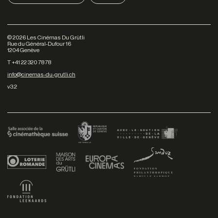
©
2026
Les Cinémas Du Grütli
Rue du Général-Dufour 16
1204 Genève
T +41 22 320 78 78
info@cinemas-du-grutli.ch
v3.2