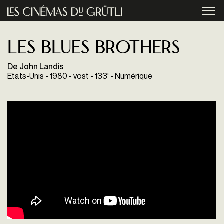
Aller au contenu principal
menu
Les Blues Brothers
De John Landis
Etats-Unis - 1980 - vost - 133' - Numérique