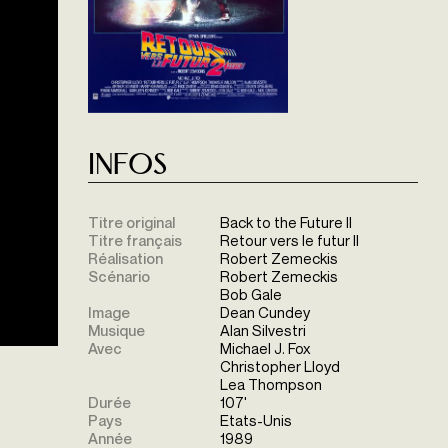
Infos
Titre original
Back to the Future II
Titre français
Retour vers le futur II
Réalisation
Robert Zemeckis
Scénario
Robert Zemeckis
Bob Gale
Image
Dean Cundey
Musique
Alan Silvestri
Avec
Michael J. Fox
Christopher Lloyd
Lea Thompson
Durée
107'
Pays
Etats-Unis
Année
1989