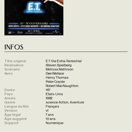
Infos
Titre original
E.T. the Extra-Terrestrial
Réalisation
Steven Spielberg
Scénario
Melissa Mathison
Avec
Dee Wallace
Henry Thomas
Peter Coyote
Robert MacNaughton.
Durée
115'
Pays
Etats-Unis
Année
1982
Genre
science-fiction, Aventure
Langue du film
Français
Version
vf
Âge légal
7 ans
Âge suggéré
10 ans
Support
Numérique