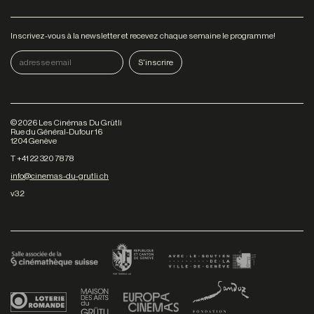
Inscrivez-vous à la newsletter et recevez chaque semaine le programme!
©
2026
Les Cinémas Du Grütli
Rue du Général-Dufour 16
1204 Genève
T +41 22 320 78 78
info@cinemas-du-grutli.ch
v3.2