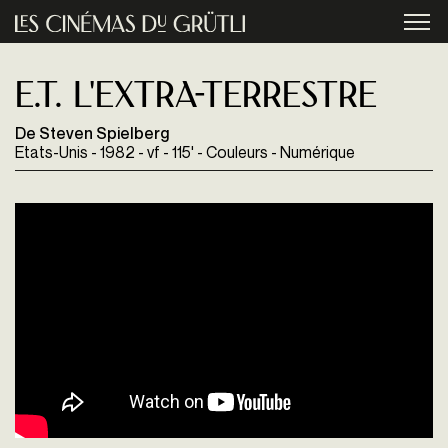
Aller au contenu principal
menu
E.T. l'extra-terrestre
De Steven Spielberg
Etats-Unis - 1982 - vf - 115' - Couleurs - Numérique