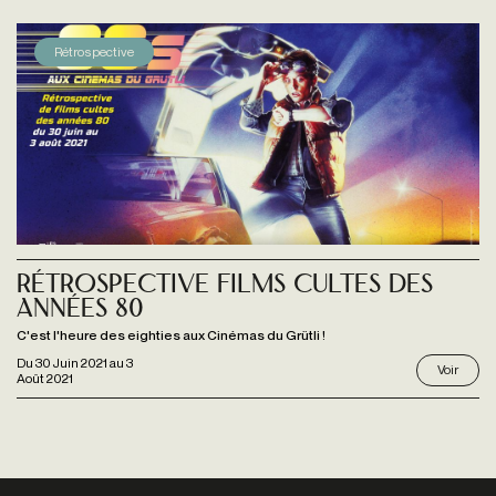
Rétrospective
Rétrospective Films cultes des
années 80
C'est l'heure des eighties aux Cinémas du Grütli !
Du
30 Juin 2021
au
3
Voir
Août 2021