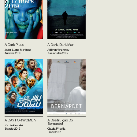
A Dark Place
A Dark, Dark Man
Javier Luque Martinez
Adilkhan Yerzhanov
Autriche
2018
Kazakhstan
2019
A DAY FOR WOMEN
A Destruiçao Do
Bernardet
Kamla Abuzekri
Egypte
2016
Claudia Priscilla
Brésil
2016