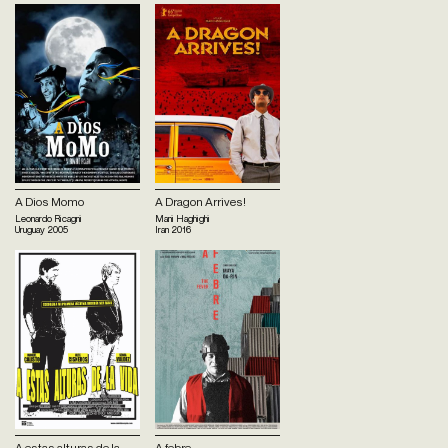
A Dios Momo
A Dragon Arrives!
Leonardo Ricagni
Mani Haghighi
Uruguay
2005
Iran
2016
A estas alturas de la
A febre