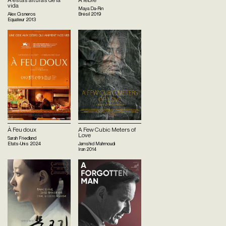
vida
Maya Da-Rin
Alex Cisneros
Brésil
2019
Equateur
2013
À Feu doux
A Few Cubic Meters of
Love
Sarah Friedland
Etats-Unis
2024
Jamshid Mahmoudi
Iran
2014