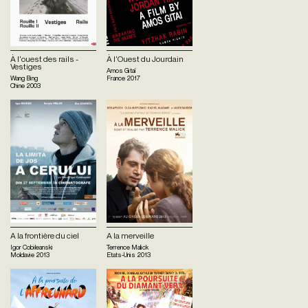
À l'ouest des rails -
À l'Ouest du Jourdain
Vestiges
Amos Gitaï
Wang Bing
France
2017
Chine
2003
A la frontière du ciel
A la merveille
Igor Cobileanski
Terrence Malick
Moldavie
2013
Etats-Unis
2013