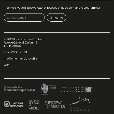
Inscrivez-vous à la newsletter et recevez chaque semaine le programme!
©
2026
Les Cinémas Du Grütli
Rue du Général-Dufour 16
1204 Genève
T +41 22 320 78 78
info@cinemas-du-grutli.ch
v3.2