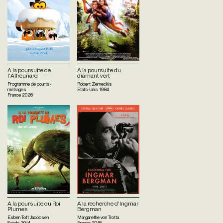
A la poursuite de
A la poursuite du
l'Affreunard
diamant vert
Programme de courts-
Robert Zemeckis
métrages
Etats-Unis
1984
France
2026
A la poursuite du Roi
A la recherche d'Ingmar
Plumes
Bergman
Esben Toft Jacobsen
Margarethe von Trotta
Suède
2014
France
2018