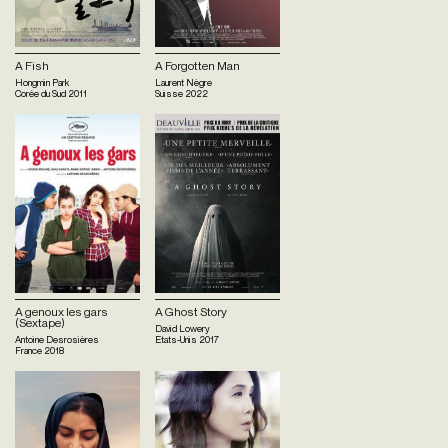
A Fish
A Forgotten Man
Hongmin Park
Laurent Nègre
Corée du Sud
2011
Suisse
2022
A genoux les gars
A Ghost Story
(Sextape)
David Lowery
Antoine Desrosières
Etats-Unis
2017
France
2018