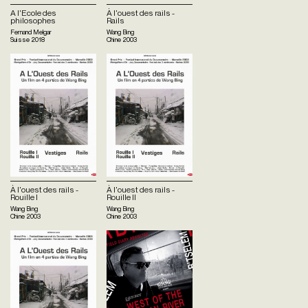
A l'Ecole des
À l'ouest des rails -
philosophes
Rails
Fernand Melgar
Wang Bing
Suisse
2018
Chine
2003
À l'ouest des rails -
À l'ouest des rails -
Rouille I
Rouille II
Wang Bing
Wang Bing
Chine
2003
Chine
2003