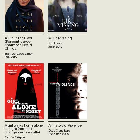
A Girl in the River
A Girl Missing
(Rencontre avec
Kôji Fukada
Sharmeen Obaid
Japon
2019
Chinoy)
Sharmeen Obaid Chinoy
USA
2015
A girl walks home alone
A History of Violence
at night (attention
David Cronenberg
changement de salle)
Etats-Unis
2005
Ana Lily Amirpour