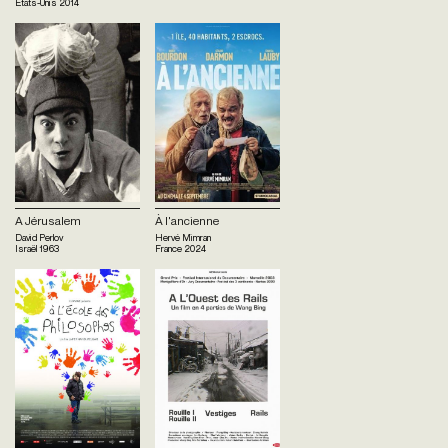
Etats-Unis
2014
A Jérusalem
À l'ancienne
David Perlov
Hervé Mimran
Israël
1963
France
2024