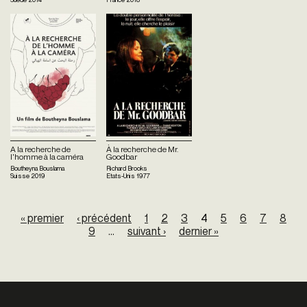
A la recherche de
À la recherche de Mr.
l'homme à la caméra
Goodbar
Boutheyna Bouslama
Richard Brooks
Suisse
2019
Etats-Unis
1977
Pages
« premier
‹ précédent
1
2
3
4
5
6
7
8
9
…
suivant ›
dernier »