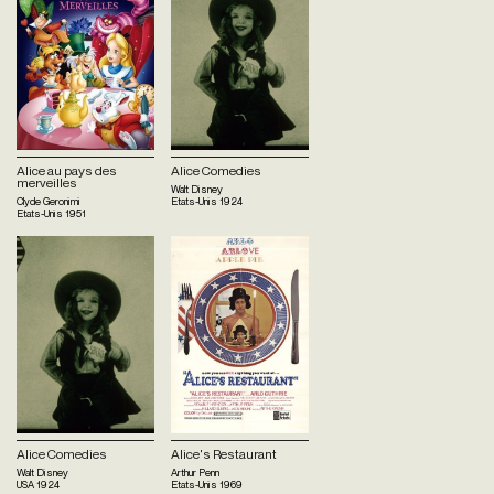
Alice au pays des
Alice Comedies
merveilles
Walt Disney
Clyde Geronimi
Etats-Unis
1924
Etats-Unis
1951
Alice Comedies
Alice's Restaurant
Walt Disney
Arthur Penn
USA
1924
Etats-Unis
1969