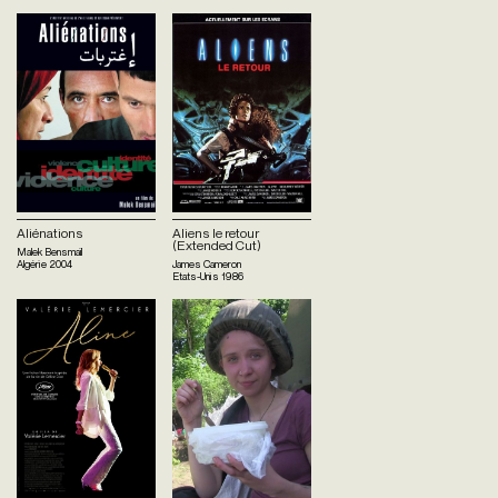
Aliénations
Aliens le retour
(Extended Cut)
Malek Bensmaïl
Algérie
2004
James Cameron
Etats-Unis
1986