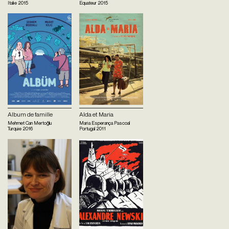
Italie
2015
Equateur
2015
Album de famille
Alda et Maria
Mehmet Can Mertoğlu
Maria Esperança Pascoal
Turquie
2016
Portugal
2011