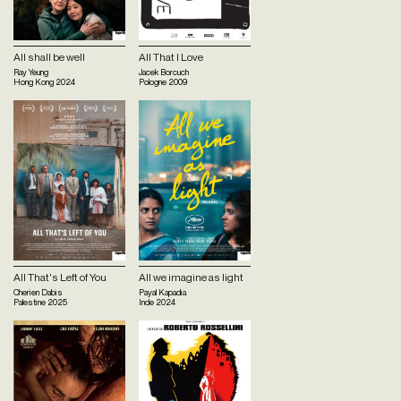
All shall be well
All That I Love
Ray Yeung
Jacek Borcuch
Hong Kong
2024
Pologne
2009
All That's Left of You
All we imagine as light
Cherien Dabis
Payal Kapadia
Palestine
2025
Inde
2024