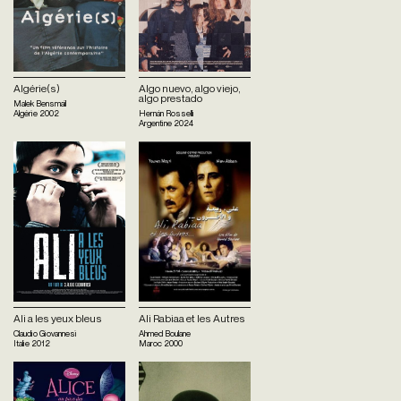
Algérie(s)
Algo nuevo, algo viejo,
algo prestado
Malek Bensmaïl
Algérie
2002
Hernán Rosselli
Argentine
2024
Ali a les yeux bleus
Ali Rabiaa et les Autres
Claudio Giovannesi
Ahmed Boulane
Italie
2012
Maroc
2000