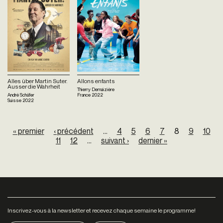
Alles über Martin Suter.
Allons enfants
Ausser die Wahrheit
Thierry Demaizière
André Schäfer
France
2022
Suisse
2022
Pages
« premier
‹ précédent
…
4
5
6
7
8
9
10
11
12
…
suivant ›
dernier »
Inscrivez-vous à la newsletter et recevez chaque semaine le programme!