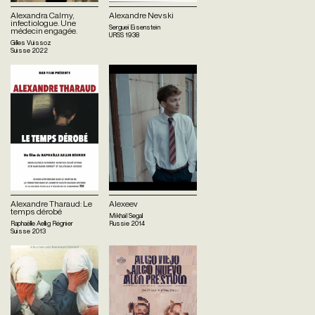
Alexandra Calmy,
Alexandre Nevski
infectiologue. Une
Sergueï Eisenstein
médecin engagée.
URSS
1938
Gilles Vuissoz
Suisse
2022
Alexandre Tharaud: Le
Alexeev
temps dérobé
Mikhail Segal
Raphaëlle Aellig Régnier
Russie
2014
Suisse
2013