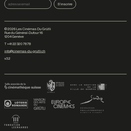
©
2026
Les Cinémas Du Grütli
Rue du Général-Dufour 16
1204 Genève
T +41 22 320 78 78
info@cinemas-du-grutli.ch
v3.2