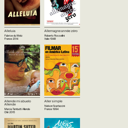
Alleluia
Allemagne année zéro
Fabrice du Welz
Roberto Rossellini
France
2014
Italie
1948
Allende mi abuelo
Aller simple
Allende
Nelson Scartaccini
Marcia Tambutti Allende
France
1994
Chili
2015