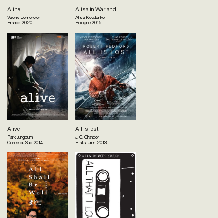
Aline
Alisa in Warland
Valérie Lemercier
Alisa Kovalenko
France
2020
Pologne
2015
Alive
All is lost
Park Jungbum
J. C. Chandor
Corée du Sud
2014
Etats-Unis
2013