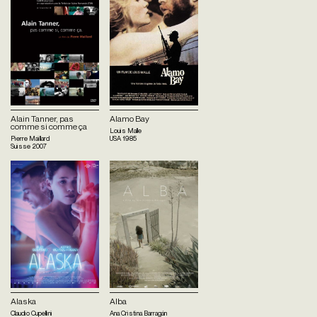
Alain Tanner, pas
Alamo Bay
comme si comme ça
Louis Malle
Pierre Maillard
USA
1985
Suisse
2007
Alaska
Alba
Claudio Cupellini
Ana Cristina Barragán