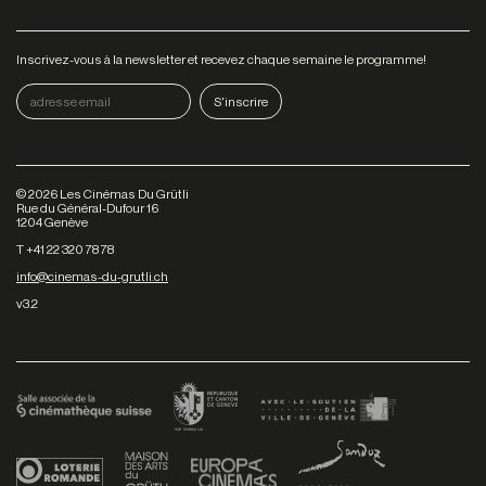
Inscrivez-vous à la newsletter et recevez chaque semaine le programme!
©
2026
Les Cinémas Du Grütli
Rue du Général-Dufour 16
1204 Genève
T +41 22 320 78 78
info@cinemas-du-grutli.ch
v3.2