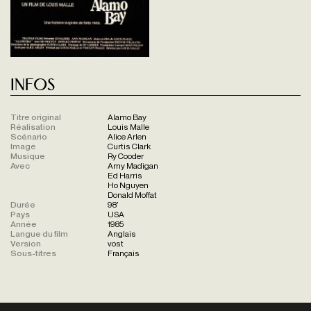
Infos
Titre original
Alamo Bay
Réalisation
Louis Malle
Scénario
Alice Arlen
Image
Curtis Clark
Musique
Ry Cooder
Avec
Amy Madigan
Ed Harris
Ho Nguyen
Donald Moffat
Durée
98'
Pays
USA
Année
1985
Langue du film
Anglais
Version
vost
Sous-titres
Français