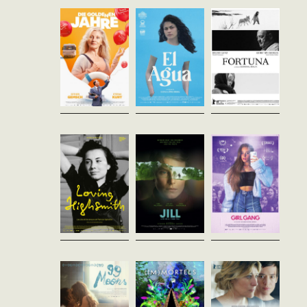
village espagnol. Tandis
14 ans sans nouvelles de ses
Enfin libres ! Les nouveaux
qu’une tempête menace de
parents, est accueillie en
retraités, Alice et son mari
faire déborder à nouveau la
Suisse par les moines du
Peter, fêtent leur liberté et se
rivière qui le traverse, Ana,
Monastère du Simplon, en
réjouissent d’entamer leur
José et leurs...
haute...
nouvelle vie. C’est à ce...
Loving
Jill
Girl Gang
Highsmith
Steven Michael Hayes
Susanne Regina Meures
Suisse - 2021
Suisse - 2022
Eva Vitija
vost - 101'
vost - 98'
Suisse - 2022
vost - 83'
Fin des années 70. Ted et
Leonie, 14 ans, originaire de
Joann s'installent dans les
l'Est de Berlin, conquiert le
L’amour et son empreinte sur
forêts infinies d'Amérique du
monde en tant
notre identité sont des
Nord dans le but d'élever
qu'influenceuse pour
thèmes qui nourrissent
leurs cinq enfants sans
adolescentes. Des millions
l’œuvre de Patricia
influences...
de followers sont à ses...
Highsmith. Cette auteure à la
renommée mondiale...
99 Moons
(Im)mortels
La Ligne
Jan Gassmann
Lila Ribi
Ursula Meier
Suisse - 2022
Suisse - 2021
Suisse - 2022
vost - 113'
vofr - 88'
vofr - 104'
Bigna, scientifique de 28 ans,
Pendant de nombreuses
Après avoir agressé
contrôle toute son existence -
années, Lila Ribi filme sa
violemment sa mère lors
y compris sa vie sexuelle,
grand-mère Greti qui se
d'une dispute, Margaret, 35
énigmatique. Frank, 33 ans,
détache petit à petit de la vie,
ans, est arrêtée par la police et
cherche quant à lui un sens à
créant un portrait tendre et
doit se soumettre à une
la...
non édulcoré...
mesure stricte d’...