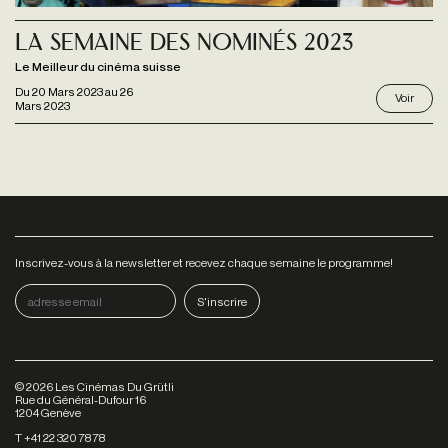
La Semaine des Nominés 2023
Le Meilleur du cinéma suisse
Du
20 Mars 2023
au
26
Voir
Mars 2023
Inscrivez-vous à la newsletter et recevez chaque semaine le programme!
©
2026
Les Cinémas Du Grütli
Rue du Général-Dufour 16
1204 Genève
T +41 22 320 78 78