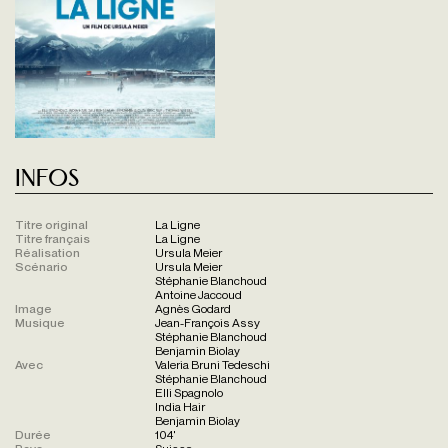
Infos
Titre original
La Ligne
Titre français
La Ligne
Réalisation
Ursula Meier
Scénario
Ursula Meier
Stéphanie Blanchoud
Antoine Jaccoud
Image
Agnès Godard
Musique
Jean-François Assy
Stéphanie Blanchoud
Benjamin Biolay
Avec
Valeria Bruni Tedeschi
Stéphanie Blanchoud
Elli Spagnolo
India Hair
Benjamin Biolay
Durée
104'