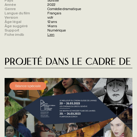
Pays
Suisse
Année
2022
Genre
Comédie dramatique
Langue du film
Français
Version
vofr
Âge légal
12 ans
Âge suggéré
14 ans
Support
Numérique
Fiche imdb
Lien
Projeté dans le cadre de
Séance spéciale