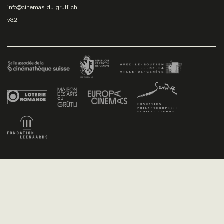
info@cinemas-du-grutli.ch
v3.2
Facebook
/
Youtube
/
Twitter
/
Instagram
Conditions générales de vente
Dev
+P plusproduit
- Design
TWKS