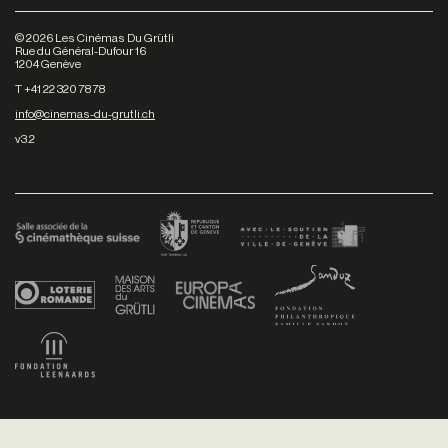
©
2026
Les Cinémas Du Grütli
Rue du Général-Dufour 16
1204 Genève
T +41 22 320 78 78
info@cinemas-du-grutli.ch
v3.2
Facebook
/
Youtube
/
Twitter
/
Instagram
Conditions générales de vente