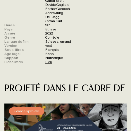
Gundi Ellert
Davide Gagliardi
Esther Gemsch
André Jung
Ueli Jäggi
Stefan Kurt
Durée
93'
Pays
Suisse
Année
2022
Genre
Comédie
Langue du film
Suisse allemand
Version
vost
Sous-titres
Français
Âge légal
6 ans
Support
Numérique
Fiche imdb
Lien
Projeté dans le cadre de
Séance spéciale