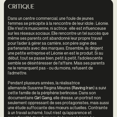
Critique
Dans un centre commercial, une foule de jeunes
femmes se précipite à la rencontre de leur idole : Léonie.
Elle n'est ni musicienne, ni actrice : elle est influenceuse
sur les réseaux sociaux. Elle rencontre un tel succès que
même ses parents ont abandonné leur propre travail
pour l’aider à gérer sa carrière, son père signe des
partenariats avec des marques. Ensemble, ils dirigent
une petite entreprise et Léonie en est le produit. Si au
début, tout se passe bien, petit à petit, l'adolescente
semble se désintéresser de l'affaire. Mais ses parents
ne le remarquent pas - ou du moins, refusent de
l’admettre.
Pendant plusieurs années, la réalisatrice
allemande
Susanne Regina Meures
(
Raving Iran
) a suivi
cette famille de la périphérie berlinoise. Dans son
documentaire
Girl Gang
, elle dresse, un portrait non
seulement oppressant de ses protagonistes, mais aussi
une étude suffocante des mœurs actuelles. Contrainte
à un travail acharné, tout n’est qu’apparence et