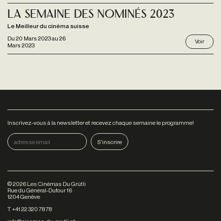
La Semaine des Nominés 2023
Le Meilleur du cinéma suisse
Du
20 Mars 2023
au
26
Voir
Mars 2023
Inscrivez-vous à la newsletter et recevez chaque semaine le programme!
©
2026
Les Cinémas Du Grütli
Rue du Général-Dufour 16
1204 Genève
T +41 22 320 78 78