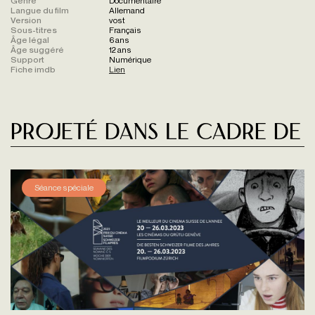
Genre
Documentaire
Langue du film
Allemand
Version
vost
Sous-titres
Français
Âge légal
6 ans
Âge suggéré
12 ans
Support
Numérique
Fiche imdb
Lien
Projeté dans le cadre de
Séance spéciale