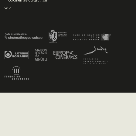
info@cinemas-du-grutli.ch
v3.2
Facebook
/
Youtube
/
Twitter
/
Instagram
Conditions générales de vente
Dev
+P plusproduit
- Design
TWKS