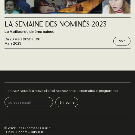
La Semaine des Nominés 2023
Le Meilleur du cinéma suisse
Du
20 Mars 2023
au
26
Voir
Mars 2023
Inscrivez-vous à la newsletter et recevez chaque semaine le programme!
©
2026
Les Cinémas Du Grütli
Rue du Général-Dufour 16