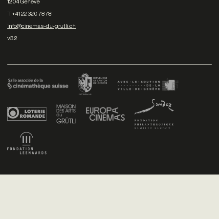
1204 Genève
T +41 22 320 78 78
info@cinemas-du-grutli.ch
v3.2
Facebook
/
Youtube
/
Twitter
/
Instagram
Conditions générales de vente