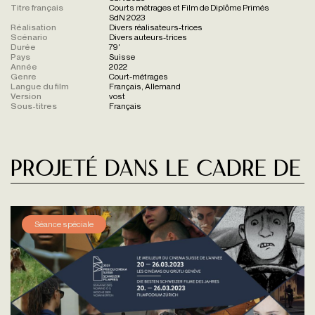
Titre français
Courts métrages et Film de Diplôme Primés
SdN 2023
Réalisation
Divers réalisateurs-trices
Scénario
Divers auteurs-trices
Durée
79'
Pays
Suisse
Année
2022
Genre
Court-métrages
Langue du film
Français, Allemand
Version
vost
Sous-titres
Français
Projeté dans le cadre de
Séance spéciale