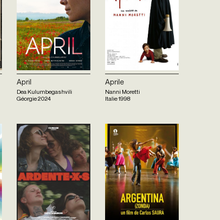
April
Aprile
Dea Kulumbegashvili
Nanni Moretti
Géorgie
2024
Italie
1998