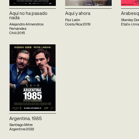
Aquí no ha pasado
Aquí y ahora
Arabes
nada
Paz León
Stanley Do
Alejandro Almendros
Costa Rica
2019
Etats-Uni
Fernández
Chili
2015
Argentina, 1985
Santiago Mitre
Argentine
2022