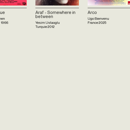
que
Araf - Somewhere in
Arco
between
nen
Ugo Bienvenu
s
1966
Yesim Ustaoglu
France
2025
Turquie
2012