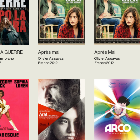
LA GUERRE
Après mai
Après Mai
Zambrano
Olivier Assayas
Olivier Assayas
7
France
2012
France
2012