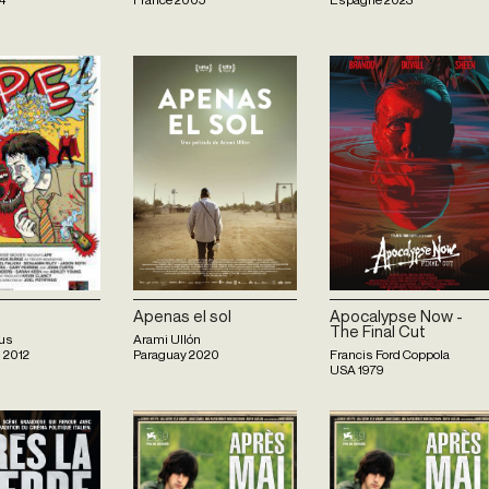
Apenas el sol
Apocalypse Now -
The Final Cut
kus
Arami Ullón
s
2012
Paraguay
2020
Francis Ford Coppola
USA
1979