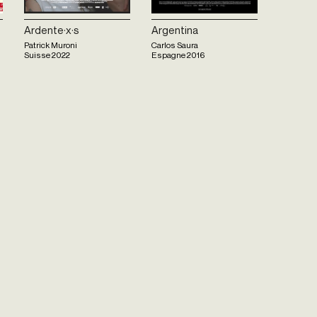
Ardente·x·s
Argentina
Patrick Muroni
Carlos Saura
Suisse
2022
Espagne
2016