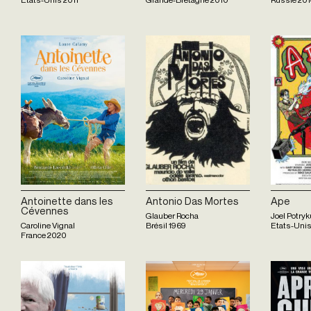
Antoinette dans les
Antonio Das Mortes
Ape
Cévennes
Glauber Rocha
Joel Potry
Caroline Vignal
Brésil
1969
Etats-Uni
France
2020