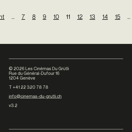
nt
…
7
8
9
10
11
12
13
14
15
…
©
2026
Les Cinémas Du Grütli
Rue du Général-Dufour 16
1204 Genève
T +41 22 320 78 78
info@cinemas-du-grutli.ch
v3.2