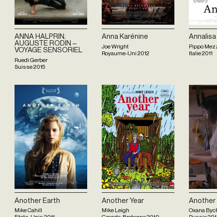
ANNA HALPRIN,
Anna Karénine
Annalisa
AUGUSTE RODIN –
Joe Wright
Pippo Mez
VOYAGE SENSORIEL
Royaume-Uni
2012
Italie
2011
Ruedi Gerber
Suisse
2015
Another Earth
Another Year
Another 
Mike Cahill
Mike Leigh
Oxana Byc
Etats-Unis
2011
Grande-Bretagne
2010
Russie
201