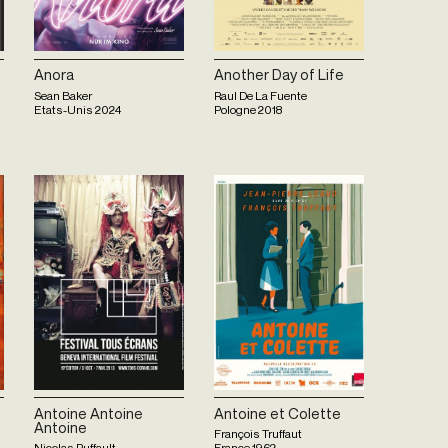
Anora
Another Day of Life
Sean Baker
Raul De La Fuente
Etats-Unis
2024
Pologne
2018
Antoine Antoine
Antoine et Colette
Antoine
François Truffaut
Nicolas Ruffault
France
1962