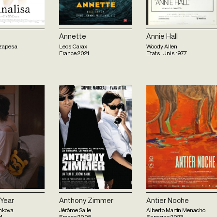
Annette
Annie Hall
zapesa
Leos Carax
Woody Allen
France
2021
Etats-Unis
1977
Year
Anthony Zimmer
Antier Noche
hkova
Jérôme Salle
Alberto Martín Menacho
4
France
2005
Espagne
2023