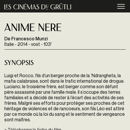
Aller au contenu principal
menu
Anime nere
De Francesco Munzi
Italie - 2014 - vost - 103'
Synopsis
Luigi et Rocco, fils d’un berger proche de la ’Ndrangheta, la
mafia calabraise, sont dans le trafic international de drogue.
Luciano, le troisième frère, est berger comme son défunt
père assassiné par une famille rivale. Il s’occupe des terres
familiales et a décidé de rester à l’écart des activités de ses
frères. Malgré ses efforts pour protéger ses proches de cet
héritage de violences et de rancoeurs, son fils Léo est attiré
par ce monde où la loi du sang et le sentiment de vengeance
sont maîtres.
> Télécharger la fiche du film