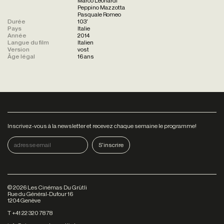
Marco Leonardi
Peppino Mazzotta
Pasquale Romeo
Durée
103'
Pays
Italie
Année
2014
Langue du film
Italien
Version
vost
Âge légal
16 ans
Inscrivez-vous à la newsletter et recevez chaque semaine le programme!
©
2026
Les Cinémas Du Grütli
Rue du Général-Dufour 16
1204 Genève
T +41 22 320 78 78