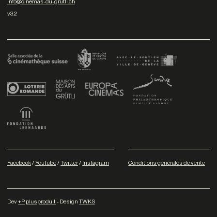
info@cinemas-du-grutli.ch
v3.2
Facebook
/
Youtube
/
Twitter
/
Instagram
Conditions générales de vente
Dev
+P plusproduit
- Design
TWKS