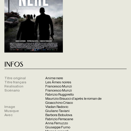
Infos
Titre original
Anime nere
Titre français
Les Âmes noires
Réalisation
Francesco Munzi
Scénario
Francesco Munzi
Fabrizio Ruggirello
Maurizio Braucci d'après le roman de
Gioacchino Criaco
Image
Vladan Radovic
Musique
Giuliano Taviani
Avec
Barbora Bobulova
Fabrizio Ferracane
Anna Ferruzzo
Giuseppe Fumo