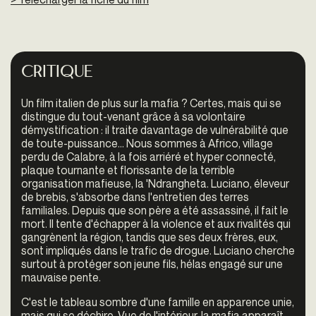
Critique
Un film italien de plus sur la mafia ? Certes, mais qui se
dis­tingue du tout-venant grâce à sa volontaire
démystification : il traite davantage de vulnérabilité que
de toute-puissance... Nous sommes à Africo, village
perdu de Calabre, à la fois arriéré et hyper connecté,
plaque tournante et florissante de la terrible
organisation mafieuse, la 'Ndrangheta. Luciano, éleveur
de brebis, s'absorbe dans l'entretien des terres
familiales. Depuis que son père a été assassiné, il fait le
mort. Il tente d'échapper à la violence et aux rivalités qui
gangrènent la région, tandis que ses deux frères, eux,
sont impliqués dans le trafic de drogue. Luciano cherche
surtout à protéger son jeune fils, hélas engagé sur une
mauvaise pente.
C'est le tableau sombre d'une famille en apparence unie,
mais qui se déchire. Vue de l'intérieur, la mafia ­apparaît