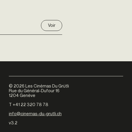
Voir
©
2026
Les Cinémas Du Grütli
Rue du Général-Dufour 16
1204 Genève
T +41 22 320 78 78
info@cinemas-du-grutli.ch
v3.2