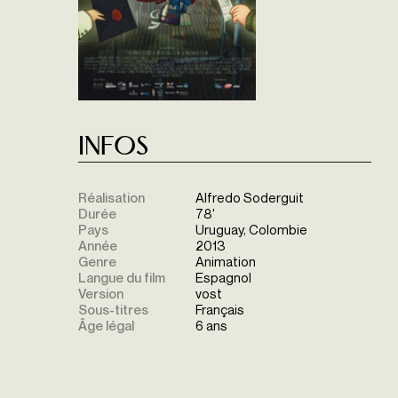
Infos
Réalisation
Alfredo Soderguit
Durée
78'
Pays
Uruguay, Colombie
Année
2013
Genre
Animation
Langue du film
Espagnol
Version
vost
Sous-titres
Français
Âge légal
6 ans