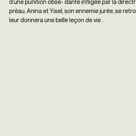
d’une punition obsé-
dante infligée par la direc
préau, Anina et Yisel, son ennemie jurée, se ret
leur donnera une belle leçon de vie .