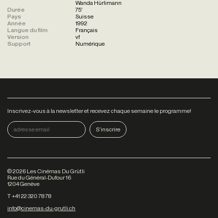
Wanda Hürlimann
Durée
75'
Pays
Suisse
Année
1992
Langue du film
Français
Version
vf
Support
Numérique
Inscrivez-vous à la newsletter et recevez chaque semaine le programme!
©
2026
Les Cinémas Du Grütli
Rue du Général-Dufour 16
1204 Genève
T +41 22 320 78 78
info@cinemas-du-grutli.ch