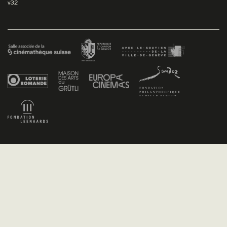
v3.2
Facebook
/
Youtube
/
Twitter
/
Instagram
Conditions générales de vente
Dev
+P plusproduit
- Design
TWKS