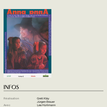
Infos
Réalisation
Greti Kläy
Jürgen Brauer
Avec
Lea Hürlimann