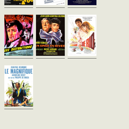
Les Distractions
Un Singe en Hiver
L'Homme de Rio
Jacques Dupont
Henri Verneuil
Philippe de Broca
France - 1960
France - 1962
France - 1964
vost - 101'
vost - 105'
vost - 112'
Un journaliste parisien est
L'hôtelier d'une petite station
Adrien Dufourquet, un j
chargé d’un reportage sur un
balnéaire de Normandie a juré
soldat en permission,
malfaiteur qui a tué un policier
à sa femme de ne plus
assiste, impuissant, à
en prenant la fuite. Sur les
toucher à un verre d'alcool.
l'enlèvement de sa fianc
lieux, il découvre qu’il s’...
C'était sans compter avec
Agnès Villermosa par d
l'arrivée...
inconnus. Parallèlement..
Le Magnifique
Philippe de Broca
France - 1973
vost - 95'
Un agent du FBI trouve la
mort au Mexique dans
d'atroces circonstances. Seul
Bob Saint-Clare, le célèbre
agent secret, est en mesure
de résoudre l'...