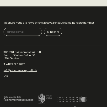
Inscrivez-vous à la newsletter et recevez chaque semaine le programme!
©
2026
Les Cinémas Du Grütli
Rue du Général-Dufour 16
1204 Genève
T +41 22 320 78 78
info@cinemas-du-grutli.ch
v3.2