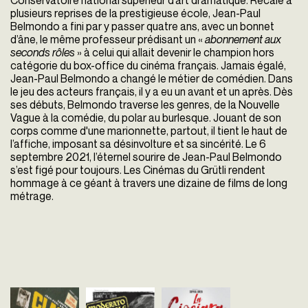
Conservatoire national supérieur d’art dramatique. Recalé à
plusieurs reprises de la prestigieuse école, Jean-Paul
Belmondo a fini par y passer quatre ans, avec un bonnet
d’âne, le même professeur prédisant un «
abonnement aux
seconds rôles
» à celui qui allait devenir le champion hors
catégorie du box-office du cinéma français. Jamais égalé,
Jean-Paul Belmondo a changé le métier de comédien. Dans
le jeu des acteurs français, il y a eu un avant et un après. Dès
ses débuts, Belmondo traverse les genres, de la Nouvelle
Vague à la comédie, du polar au burlesque. Jouant de son
corps comme d'une marionnette, partout, il tient le haut de
l’affiche, imposant sa désinvolture et sa sincérité. Le 6
septembre 2021, l’éternel sourire de Jean-Paul Belmondo
s’est figé pour toujours. Les Cinémas du Grütli rendent
hommage à ce géant à travers une dizaine de films de long
métrage.
Classe tous
Moderato
La Ciociara
risques
cantabile
Vittorio de Sica
Italie - 1960
Claude Sautet
Peter Brook
vost - 100'
France - 1960
France - 1960
vost - 110'
vf - 91'