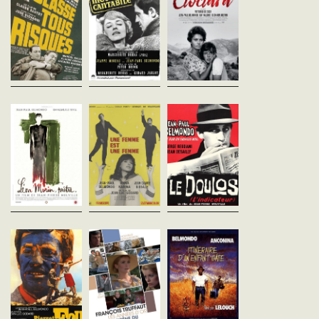
Séance spéciale samedi 
septembre à 18H30 de L
Gangster condamné à mort
Dans une petite ville des
CIOCIARA de Vittorio de
par contumace et recherché
bords de la Gironde. Anne
Sica pour les 90 ans de
par la police, Abel Davos s'est
Desbarèdes, épouse d'un
Sophia Loren !Version
réfugié en Italie avec sa
riche industriel, s'ennuie
restaurée 4K !PRIX...
femme Thérèse...
copieusement. Délaissée par
son mari, elle...
Léon Morin, prêtre
Une femme est une
Le Doulos
Jean-Pierre Melville
femme
Jean-Pierre Melville
France - 1961
France - 1962
Jean-Luc Godard
vofr - 130'
vf - 108'
France - 1961
vost - 83'
Pendant l’Occupation, Barny,
À sa sortie de prison, Ma
jeune veuve d’un juif
Faugel prépare un
Angela est danoise et travaille
communiste et mère d’une
cambriolage avec l’aide 
comme strip-teaseuse dans
fillette, se confie au prêtre de
ami Silien, un « doulos »
une boîte de nuit minable, à
sa commune, l’Abbé Morin.
(signifiant chapeau en ar
Paris. Emile est libraire et
Entre eux, s’...
mais qui dans...
coureur cycliste à ses
moments...
Pierrot le fou
La Sirène du
Itinéraire d'un
Jean-Luc Godard
Mississipi
enfant gâté
France - 1965
François Truffaut
Claude Lelouch
vofr - 110'
France - 1969
France - 1988
vofr - 123'
vost - 125'
Ferdinand, marié à une
femme riche, s’ennuie. Au
Un industriel réunionnais,
Sam Lion a été élevé dan
cours d’une soirée, il
Louis Mahé, décide de se
milieu du cirque puis a 
rencontre Marianne, une
marier par petites annonces.
faire une reconversion fo
étudiante qu’il a connue cinq
Il rencontre Julie, une
comme chef d'entreprise
ans auparavant....
superbe femme, différente de
Mais la cinquantaine pa
la photo qu’il...
il se...