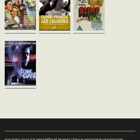
jeune officier britannique
Moscou, 1941. Veronika et
rend à Berlin pour répliq
Boris sont éperdument
En 1945, trois soldats
des rumeurs calomnieu
amoureux. Mais lorsque
démobilisés qui ont lié
lancées contre l’armée
l’Allemagne envahit la Russie,
connaissance dans l'avion
anglaise et se...
Boris s’engage et part sur le
les ramenant vers leur ville
front…Palme d'Or...
natale, reprennent contact
avec la réalité...
L'Echine du diable
Guillermo Del Toro
Mexique - 2001
vost - 106'
En Espagne, durant la guerre
civile, Carlos, un garçon de
douze ans dont le père est
décédé, débarque à Santa
Lucia, un établissement
catholique pour...
Inscrivez-vous à la newsletter et recevez chaque semaine le programme!