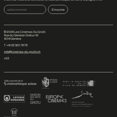
©
2026
Les Cinémas Du Grütli
Rue du Général-Dufour 16
1204 Genève
T +41 22 320 78 78
info@cinemas-du-grutli.ch
v3.2