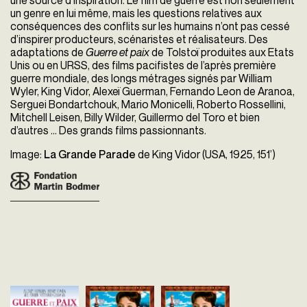
une source d’inspiration. Le film de guerre est non seulement
un genre en lui même, mais les questions relatives aux
conséquences des conflits sur les humains n’ont pas cessé
d’inspirer producteurs, scénaristes et réalisateurs. Des
adaptations de
Guerre et paix
de Tolstoï produites aux Etats
Unis ou en URSS, des films pacifistes de l’après première
guerre mondiale, des longs métrages signés par William
Wyler, King Vidor, Alexeï Guerman, Fernando Leon de Aranoa,
Serguei Bondartchouk, Mario Monicelli, Roberto Rossellini,
Mitchell Leisen, Billy Wilder, Guillermo del Toro et bien
d’autres … Des grands films passionnants.
Image:
La Grande Parade
de King Vidor (USA, 1925, 151’)
Guerre et Paix
Guerre et Paix -
Guerre et Paix -
King Vidor
Parties 3 et 4
Parties 1 et 2
Etats-Unis - 1956
Serge Bondartchouk
Serge Bondartchouk
vost - 208'
URSS - 1966
URSS - 1966
vost - 180'
vost - 200'