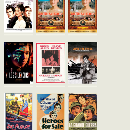
Moscou, 1805. La jeune
comtesse Natacha est
Film en quatre épisodes. Les
Film en quatre épisodes
fiancée au prince André et a
guerres napoléoniennes en
guerres napoléoniennes
pour meilleur ami le Prince
Russie. André, jeune
Russie. André, jeune
Pierre. La guerre éclate, André
aristocrate, abandonne sa
aristocrate, abandonne 
et Pierre...
femme enceinte, Lisa, pour
femme enceinte, Lisa, p
défendre sa...
défendre sa...
Los Silencios
Guerre et amour
CHRIS THE SWISS
Beatriz Seigner
Woody Allen
Anja Kofmel
Brésil - 2018
Etats-Unis - 1975
Suisse - 2018
vost - 113'
vost - 82'
vost - 90'
La jeune Nuria fuit la guerre
Quand Napoléon envahit la
Croatie, janvier 1992. En 
civile en Colombie. Elle arrive
Russie, Boris Grushenko
conflit yougoslave, Chris
à l’aube sur une île
(Woody Allen) est enrôlé de
jeune journaliste suisse,
mystérieuse, au cœur de
force, alors que sa cousine,
retrouvé assassiné dan
l'Amazonie. Nuria comprend
dont il est amoureux depuis
de mystérieuses ...
peu à peu...
toujours,...
La Grande parade
Héros à vendre
La Grande Gue
King Vidor
William A. Weelman
Mario Monicelli
Etats-Unis - 1925
Etats-Unis - 1933
Italie - 1959
vost - 151'
vost - 73'
vost - 130'
Lorsqu'il assiste à une
En 1918, Tom Holmes et Roger
Deux hommes ordinaires
parade militaire, Jim
Winston combattent sur le
trouvent engagés malgr
Apperson, fils d'un riche
front français. A cause de la
dans la Grande Guerre…
industriel au tempérament
lâcheté de Roger, Tom est
oisif et peu engagé, pense
grièvement blessé. Il est
avoir enfin trouvé sa...
soigné, dans...