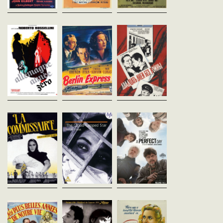
Allemagne année
Berlin Express
20 jours sans
zéro
Jacques Tourneur
guerre
Etats-Unis - 1948
Roberto Rossellini
Alexei Guerman
vost - 87'
Italie - 1948
URSS - 1977
vost - 78'
vost - 101'
Chargé de définir la
réunification de l’Allemagne
Été 1945. Dans Berlin
Loupatine, écrivain célèb
au lendemain de la Deuxième
dévastée, après la
correspondant de guerre
Guerre mondiale, l’éminent
capitulation allemande, la
le front en 1943, bénéficie
professeur Bernhardt se fait...
lente dérive d’un enfant livré à
d’une permission de 20 j
lui-même et privé de repères.
Dans le train qui le ramène
Dernier...
La commissaire
L'Etoile Cachée
A perfect day
Alexandre Askoldov
Ritwik Ghatak
Fernando León de Arano
Russie - 1967
Inde - 1960
Espagne - 2016
vost - 110'
vost - 126'
vost - 106'
1922 : l'Armée Rouge prend de
Après la Partition des Indes,
Un groupe d’humanitaire
force un village Blanc
en 1947, une famille de
en mission dans une zo
d'Ukraine. Enceinte, la
réfugiés du Bengale survit
guerre : Sophie, nouvelle
commissaire du peuple
misérablement à la périphérie
recrue, veut changer le
Klavdia Vavilova suspend ses
de Calcutta. Le père,
monde; Mambru, désab
fonctions et, afin d'...
instituteur à l'...
veut juste...
Les plus belles
Quand passent les
Le Colonel Bli
années de notre
Cigognes
Michael Powell
UK - 1943
vie
Mikhail Kalatozov
vost - 163'
URSS - 1957
William Wyler
vost - 100'
Etats-Unis - 1946
En 1902, Clive Candy, un
vost - 170'