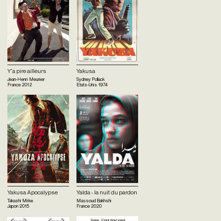
Y'a pire ailleurs
Yakusa
Jean-Henri Meunier
Sydney Pollack
France
2012
Etats-Unis
1974
Yakusa Apocalypse
Yalda - la nuit du pardon
Takashi Miike
Massoud Bakhshi
Japon
2015
France
2020