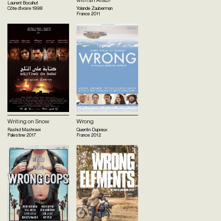
Laurent Bocahut
Côte d'ivoire
1998
Yolande Zauberman
France
2011
Writing on Snow
Wrong
Rashid Mashrawi
Quentin Dupieux
Palestine
2017
France
2012