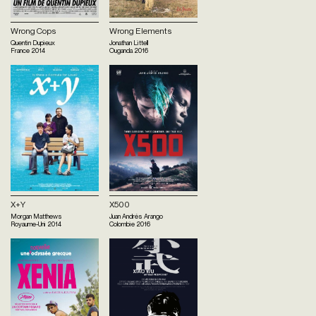
Wrong Cops
Wrong Elements
Quentin Dupieux
Jonathan Littell
France
2014
Ouganda
2016
X+Y
X500
Morgan Matthews
Juan Andrés Arango
Royaume-Uni
2014
Colombie
2016