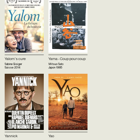
Yalom's cure
Yama - Coup pour coup
Sabine Gisiger
Mitsuo Sato
Suisse
2014
Japon
1985
Yannick
Yao