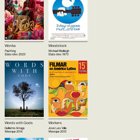
Wonka
Woodstock
Paul King
Michael Wadleigh
Etats-Unis
2023
Etats-Unis
1970
Words with Gods
Workers
Guillermo Arriaga
José Luis Valle
Mexique
2014
Mexique
2013