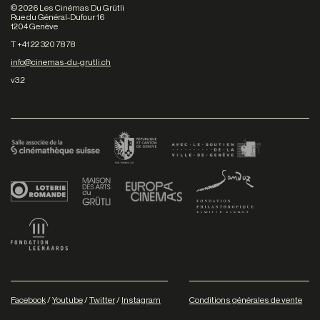
©
2026
Les Cinémas Du Grütli
Rue du Général-Dufour 16
1204 Genève
T +41 22 320 78 78
info@cinemas-du-grutli.ch
v3.2
Facebook
/
Youtube
/
Twitter
/
Instagram
Conditions générales de vente