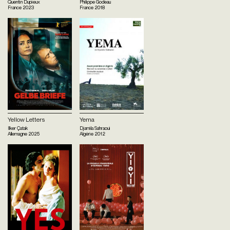
Quentin Dupieux
Philippe Godeau
France
2023
France
2018
Yellow Letters
Yema
Ilker Çatak
Djamila Sahraoui
Allemagne
2025
Algérie
2012