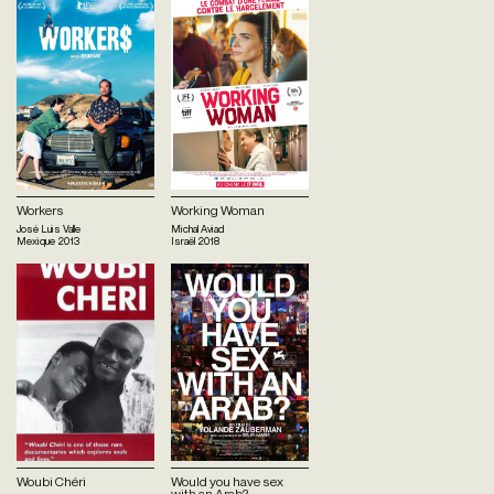
Workers
Working Woman
José Luis Valle
Michal Aviad
Mexique
2013
Israël
2018
Woubi Chéri
Would you have sex
with an Arab?