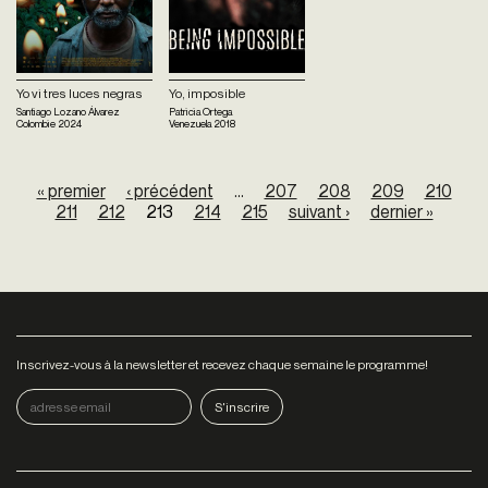
Yo vi tres luces negras
Yo, imposible
Santiago Lozano Álvarez
Patricia Ortega
Colombie
2024
Venezuela
2018
Pages
« premier
‹ précédent
…
207
208
209
210
211
212
213
214
215
suivant ›
dernier »
Inscrivez-vous à la newsletter et recevez chaque semaine le programme!