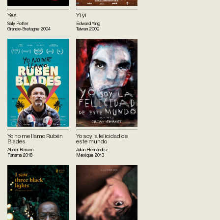
Yes
Yi yi
Sally Potter
Edward Yang
Grande-Bretagne
2004
Taïwan
2000
Yo no me llamo Rubén
Yo soy la felicidad de
Blades
este mundo
Abner Benaim
Julián Hernández
Panama
2018
Mexique
2013