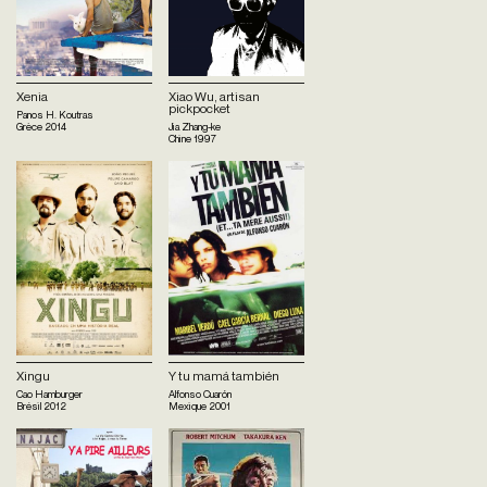
Xenia
Xiao Wu, artisan
pickpocket
Panos H. Koutras
Grèce
2014
Jia Zhang-ke
Chine
1997
Xingu
Y tu mamá también
Cao Hamburger
Alfonso Cuarón
Brésil
2012
Mexique
2001